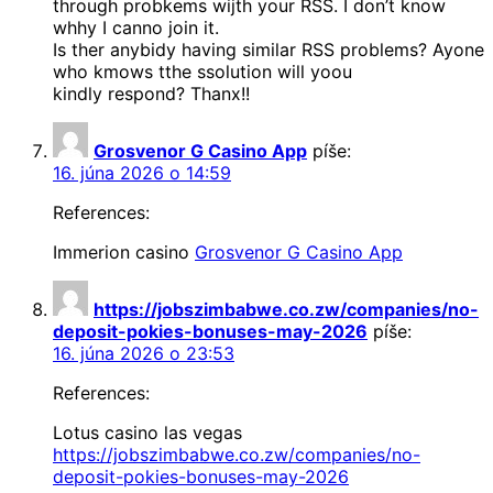
through probkems wijth your RSS. I don’t know
whhy I canno join it.
Is ther anybidy having similar RSS problems? Ayone
who kmows tthe ssolution will yoou
kindly respond? Thanx!!
Grosvenor G Casino App
píše:
16. júna 2026 o 14:59
References:
Immerion casino
Grosvenor G Casino App
https://jobszimbabwe.co.zw/companies/no-
deposit-pokies-bonuses-may-2026
píše:
16. júna 2026 o 23:53
References:
Lotus casino las vegas
https://jobszimbabwe.co.zw/companies/no-
deposit-pokies-bonuses-may-2026