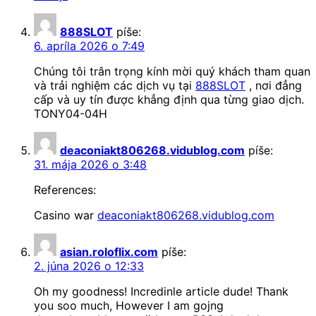
888SLOT
píše:
6. apríla 2026 o 7:49
Chúng tôi trân trọng kính mời quý khách tham quan
và trải nghiệm các dịch vụ tại
888SLOT
, nơi đẳng
cấp và uy tín được khẳng định qua từng giao dịch.
TONY04-04H
deaconiakt806268.vidublog.com
píše:
31. mája 2026 o 3:48
References:
Casino war
deaconiakt806268.vidublog.com
asian.roloflix.com
píše:
2. júna 2026 o 12:33
Oh my goodness! Incredinle article dude! Thank
you soo much, However I am gojng