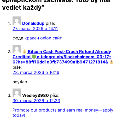
vedieť každý
”
Donalddup
píše:
27. marca 2026 o 14:11
сюда
кракен onion сайт
Bitcoin Cash Post-Crash Refund Already
Credited
➤ telegra.ph/Blockchaincom-03-17-
6?hs=88ff10dd1e0fb737499a1b9471271814&
píše:
28. marca 2026 o 16:16
ney4ap
Wesley3980
píše:
30. marca 2026 o 12:23
Promote our products and earn real money—apply
today!