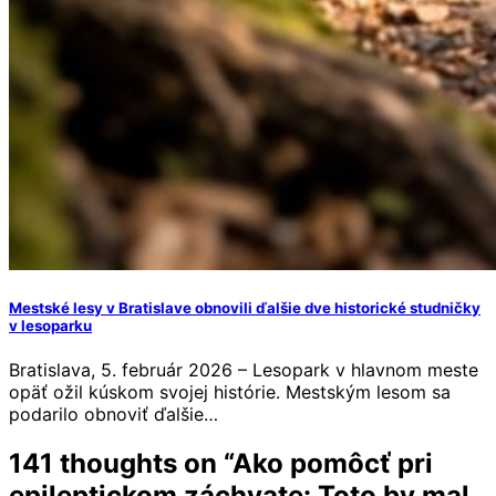
Mestské lesy v Bratislave obnovili ďalšie dve historické studničky
v lesoparku
Bratislava, 5. február 2026 – Lesopark v hlavnom meste
opäť ožil kúskom svojej histórie. Mestským lesom sa
podarilo obnoviť ďalšie…
141 thoughts on “
Ako pomôcť pri
epileptickom záchvate: Toto by mal