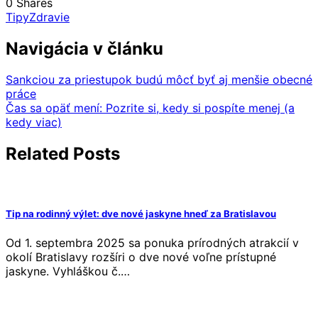
0
Shares
Tipy
Zdravie
Navigácia v článku
Sankciou za priestupok budú môcť byť aj menšie obecné
práce
Čas sa opäť mení: Pozrite si, kedy si pospíte menej (a
kedy viac)
Related Posts
Tip na rodinný výlet: dve nové jaskyne hneď za Bratislavou
Od 1. septembra 2025 sa ponuka prírodných atrakcií v
okolí Bratislavy rozšíri o dve nové voľne prístupné
jaskyne. Vyhláškou č.…