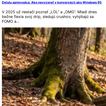
Delulu sprievodca: Ako nevyzerať v konverzácii ako Windows 95
V 2025 už nestačí poznať „LOL“ a „OMG“. Mladí dnes
bežne flexia svoj drip, sledujú crushov, vyhýbajú sa
FOMO a…