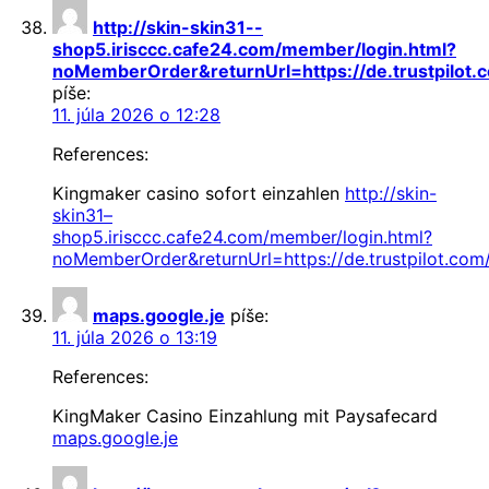
http://skin-skin31--
shop5.irisccc.cafe24.com/member/login.html?
noMemberOrder&returnUrl=https://de.trustpilot.
píše:
11. júla 2026 o 12:28
References:
Kingmaker casino sofort einzahlen
http://skin-
skin31–
shop5.irisccc.cafe24.com/member/login.html?
noMemberOrder&returnUrl=https://de.trustpilot.com
maps.google.je
píše:
11. júla 2026 o 13:19
References:
KingMaker Casino Einzahlung mit Paysafecard
maps.google.je