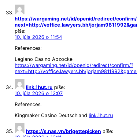
https://wargaming.net/id/openid/redirect/confirm/
next=http://voffice.lawyers.bh/jorjam9811992&
píše:
10. júla 2026 o 11:54
References:
Legiano Casino Abzocke
https://wargaming.net/id/openid/redirect/confirm/?
next=http://voffice.lawyers.bh/jorjam9811992&gam
link.1hut.ru
píše:
10. júla 2026 o 13:07
References:
Kingmaker Casino Deutschland
link.1hut.ru
https://s.nas.vn/brigettepicken
píše: