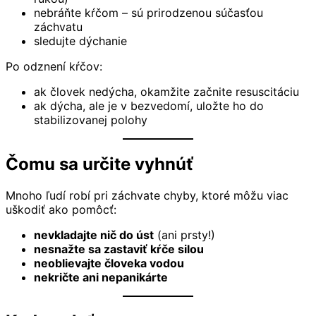
nebráňte kŕčom – sú prirodzenou súčasťou
záchvatu
sledujte dýchanie
Po odznení kŕčov:
ak človek nedýcha, okamžite začnite resuscitáciu
ak dýcha, ale je v bezvedomí, uložte ho do
stabilizovanej polohy
Čomu sa určite vyhnúť
Mnoho ľudí robí pri záchvate chyby, ktoré môžu viac
uškodiť ako pomôcť:
nevkladajte nič do úst
(ani prsty!)
nesnažte sa zastaviť kŕče silou
neoblievajte človeka vodou
nekričte ani nepanikárte