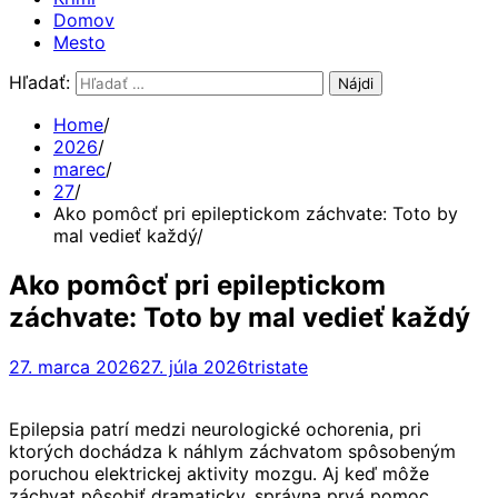
Domov
Mesto
Hľadať:
Home
2026
marec
27
Ako pomôcť pri epileptickom záchvate: Toto by
mal vedieť každý
Ako pomôcť pri epileptickom
záchvate: Toto by mal vedieť každý
27. marca 2026
27. júla 2026
tristate
Epilepsia patrí medzi neurologické ochorenia, pri
ktorých dochádza k náhlym záchvatom spôsobeným
poruchou elektrickej aktivity mozgu. Aj keď môže
záchvat pôsobiť dramaticky, správna prvá pomoc