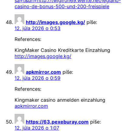
sa=t&url=http://twigiron69.werite.net/legiano-
casino-de-bonus-500-und-200-freispiele
http://images.google.kg/
píše:
12. júla 2026 o 0:53
References:
KingMaker Casino Kreditkarte Einzahlung
http://images.google.kg/
apkmirror.com
píše:
12. júla 2026 o 0:59
References:
Kingmaker casino anmelden einzahlung
apkmirror.com
https://63.pexeburay.com
píše:
12. júla 2026 o 1:07