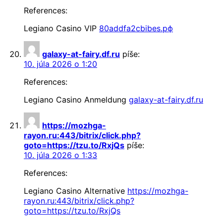
References:
Legiano Casino VIP
80addfa2cbibes.рф
galaxy-at-fairy.df.ru
píše:
10. júla 2026 o 1:20
References:
Legiano Casino Anmeldung
galaxy-at-fairy.df.ru
https://mozhga-
rayon.ru:443/bitrix/click.php?
goto=https://tzu.to/RxjQs
píše:
10. júla 2026 o 1:33
References:
Legiano Casino Alternative
https://mozhga-
rayon.ru:443/bitrix/click.php?
goto=https://tzu.to/RxjQs