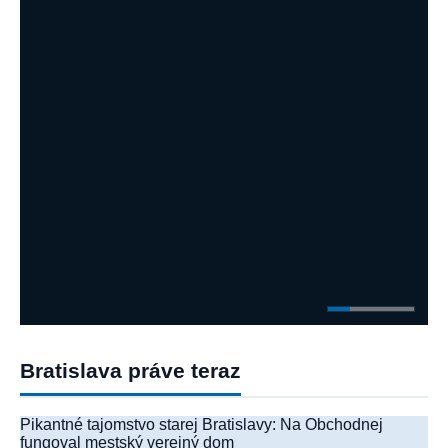
môže
mestský
skončiť
verejný
pokutou.
Rozhoduje
dom
spôsob
odberu
Bratislava práve teraz
Pikantné tajomstvo starej Bratislavy: Na Obchodnej
fungoval mestský verejný dom