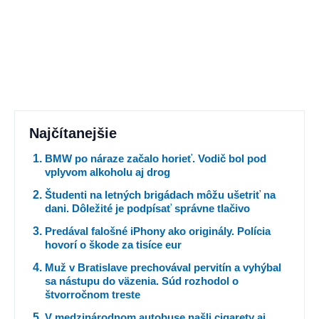
Najčítanejšie
BMW po náraze začalo horieť. Vodič bol pod
vplyvom alkoholu aj drog
Študenti na letných brigádach môžu ušetriť na
dani. Dôležité je podpísať správne tlačivo
Predával falošné iPhony ako originály. Polícia
hovorí o škode za tisíce eur
Muž v Bratislave prechovával pervitín a vyhýbal
sa nástupu do väzenia. Súd rozhodol o
štvorročnom treste
V medzinárodnom autobuse našli cigarety aj