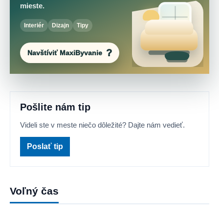
mieste.
Interiér
Dizajn
Tipy
Navštíviť MaxiByvanie
Pošlite nám tip
Videli ste v meste niečo dôležité? Dajte nám vedieť.
Poslať tip
Voľný čas