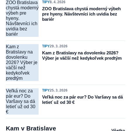
ZOO Bratislava
TIPY
8. 4. 2026
chystá moderný
ZOO Bratislava chystá moderný výbeh
výbeh pre
pre hyeny. Návštevníci ich uvidia bez
hyeny.
bariér
Návštevníci ich
uvidia bez
bariér
Kam z
TIPY
29. 3. 2026
Bratislavy na
Kam z Bratislavy na dovolenku 2026?
dovolenku
Výber je väčší než kedykoľvek predtým
2026? Výber je
väčší než
kedykoľvek
predtým
Veľká noc za
TIPY
25. 3. 2026
pár eur? Do
Veľká noc za pár eur? Do Varšavy sa dá
Varšavy sa dá
letieť už od 30 €
letieť už od 30
€
Kam v Bratislave
Všetko