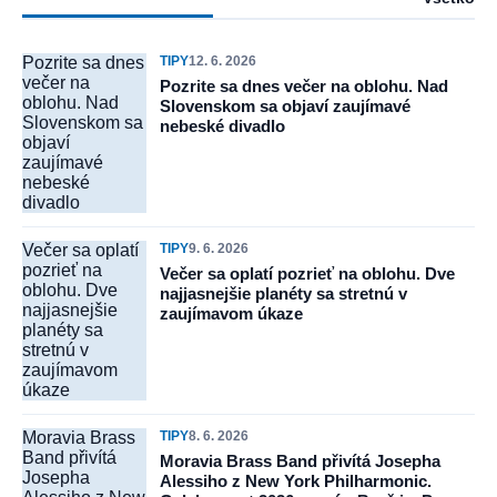
Pozrite sa dnes
TIPY
12. 6. 2026
večer na
Pozrite sa dnes večer na oblohu. Nad
oblohu. Nad
Slovenskom sa objaví zaujímavé
Slovenskom sa
nebeské divadlo
objaví
zaujímavé
nebeské
divadlo
Večer sa oplatí
TIPY
9. 6. 2026
pozrieť na
Večer sa oplatí pozrieť na oblohu. Dve
oblohu. Dve
najjasnejšie planéty sa stretnú v
najjasnejšie
zaujímavom úkaze
planéty sa
stretnú v
zaujímavom
úkaze
Moravia Brass
TIPY
8. 6. 2026
Band přivítá
Moravia Brass Band přivítá Josepha
Josepha
Alessiho z New York Philharmonic.