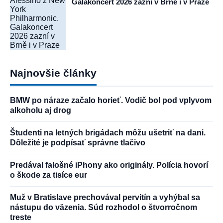
Alessiho z New
Galakoncert 2026 zazní v Brně i v Praze
York
Philharmonic.
Galakoncert
2026 zazní v
Brně i v Praze
Najnovšie články
BMW po náraze začalo horieť. Vodič bol pod vplyvom
alkoholu aj drog
Študenti na letných brigádach môžu ušetriť na dani.
Dôležité je podpísať správne tlačivo
Predával falošné iPhony ako originály. Polícia hovorí
o škode za tisíce eur
Muž v Bratislave prechovával pervitín a vyhýbal sa
nástupu do väzenia. Súd rozhodol o štvorročnom
treste