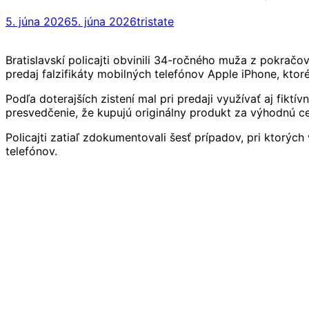
5. júna 2026
5. júna 2026
tristate
Bratislavskí policajti obvinili 34-ročného muža z pokračo
predaj falzifikáty mobilných telefónov Apple iPhone, ktor
Podľa doterajších zistení mal pri predaji využívať aj fikt
presvedčenie, že kupujú originálny produkt za výhodnú c
Policajti zatiaľ zdokumentovali šesť prípadov, pri ktorých
telefónov.