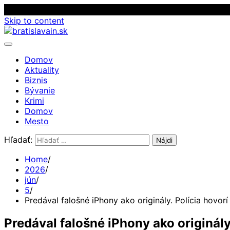
Skip to content
Domov
Aktuality
Biznis
Bývanie
Krimi
Domov
Mesto
Hľadať:
Home
2026
jún
5
Predával falošné iPhony ako originály. Polícia hovorí
Predával falošné iPhony ako originály.