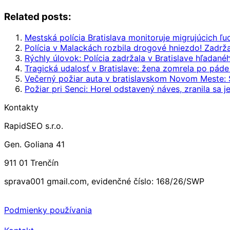
Related posts:
Mestská polícia Bratislava monitoruje migrujúcich ľu
Polícia v Malackách rozbila drogové hniezdo! Zadržali
Rýchly úlovok: Polícia zadržala v Bratislave hľadané
Tragická udalosť v Bratislave: žena zomrela po pá
Večerný požiar auta v bratislavskom Novom Meste: Š
Požiar pri Senci: Horel odstavený náves, zranila sa 
Kontakty
RapidSEO s.r.o.
Gen. Goliana 41
911 01 Trenčín
sprava001 gmail.com, evidenčné číslo: 168/26/SWP
Podmienky používania