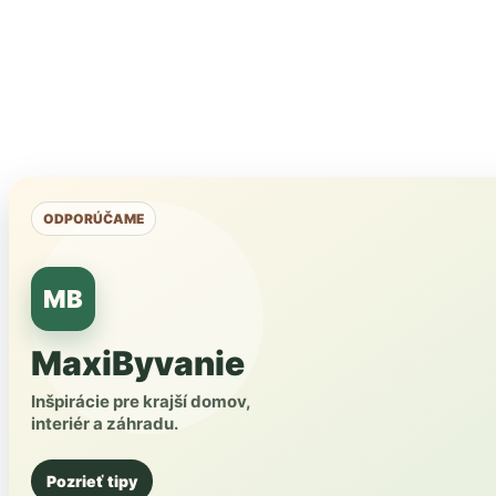
ODPORÚČAME
MB
MaxiByvanie
Inšpirácie pre krajší domov,
interiér a záhradu.
Pozrieť tipy