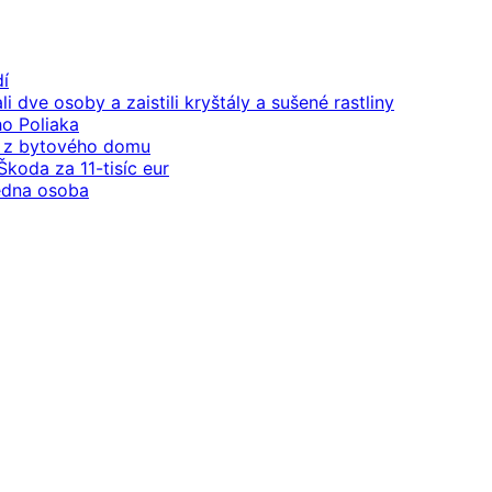
dí
 dve osoby a zaistili kryštály a sušené rastliny
ho Poliaka
de z bytového domu
koda za 11-tisíc eur
jedna osoba