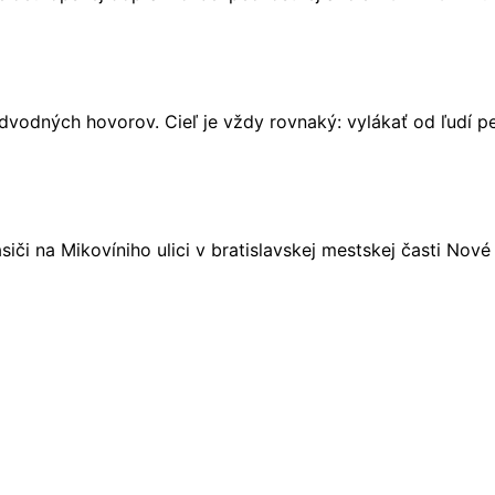
vodných hovorov. Cieľ je vždy rovnaký: vylákať od ľudí pe
asiči na Mikovíniho ulici v bratislavskej mestskej časti No