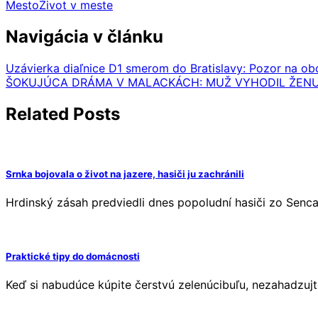
Mesto
Život v meste
Navigácia v článku
Uzávierka diaľnice D1 smerom do Bratislavy: Pozor na ob
ŠOKUJÚCA DRÁMA V MALACKÁCH: MUŽ VYHODIL ŽENU 
Related Posts
Srnka bojovala o život na jazere, hasiči ju zachránili
Hrdinský zásah predviedli dnes popoludní hasiči zo Senca,
Praktické tipy do domácnosti
Keď si nabudúce kúpite čerstvú zelenúcibuľu, nezahadzuj