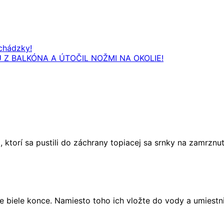
chádzky!
Z BALKÓNA A ÚTOČIL NOŽMI NA OKOLIE!
 ktorí sa pustili do záchrany topiacej sa srnky na zamrznu
te biele konce. Namiesto toho ich vložte do vody a umiest