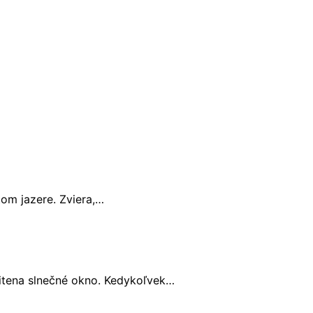
tom jazere. Zviera,…
nitena slnečné okno. Kedykoľvek…