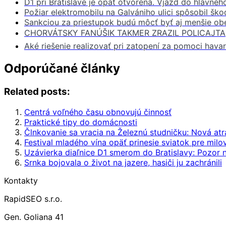
D1 pri Bratislave je opäť otvorená. Vjazd do hlavnéh
Požiar elektromobilu na Galvániho ulici spôsobil ško
Sankciou za priestupok budú môcť byť aj menšie ob
CHORVÁTSKY FANÚŠIK TAKMER ZRAZIL POLICAJTA,
Aké riešenie realizovať pri zatopení za pomoci havari
Odporúčané články
Related posts:
Centrá voľného času obnovujú činnosť
Praktické tipy do domácnosti
Člnkovanie sa vracia na Železnú studničku: Nová atra
Festival mladého vína opäť prinesie sviatok pre milov
Uzávierka diaľnice D1 smerom do Bratislavy: Pozor 
Srnka bojovala o život na jazere, hasiči ju zachránili
Kontakty
RapidSEO s.r.o.
Gen. Goliana 41