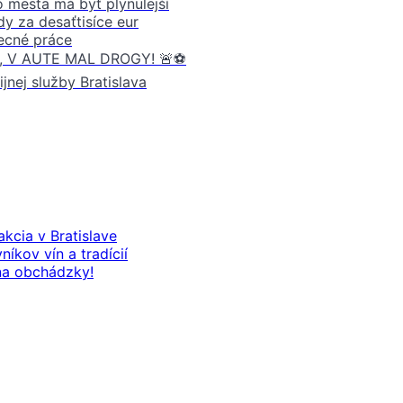
o mesta má byť plynulejší
dy za desaťtisíce eur
ecné práce
 V AUTE MAL DROGY! 🚨⚽️
jnej služby Bratislava
kcia v Bratislave
níkov vín a tradícií
na obchádzky!