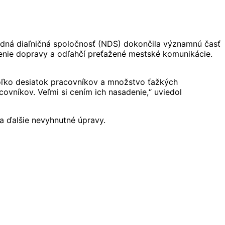
rodná diaľničná spoločnosť (NDS) dokončila významnú časť
šenie dopravy a odľahčí preťažené mestské komunikácie.
oľko desiatok pracovníkov a množstvo ťažkých
vníkov. Veľmi si cením ich nasadenie,“ uviedol
a ďalšie nevyhnutné úpravy.