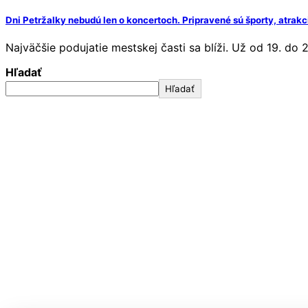
Dni Petržalky nebudú len o koncertoch. Pripravené sú športy, atrakc
Najväčšie podujatie mestskej časti sa blíži. Už od 19. do
Hľadať
Hľadať