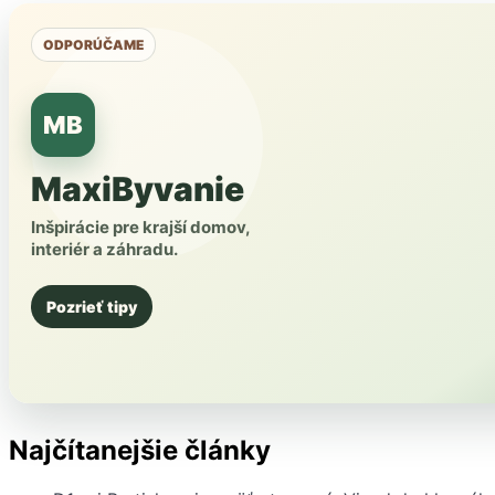
ODPORÚČAME
MB
MaxiByvanie
Inšpirácie pre krajší domov,
interiér a záhradu.
Pozrieť tipy
Najčítanejšie články