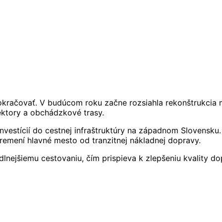
okračovať. V budúcom roku začne rozsiahla rekonštrukcia m
ktory a obchádzkové trasy.
investícií do cestnej infraštruktúry na západnom Slovensk
bremení hlavné mesto od tranzitnej nákladnej dopravy.
ejšiemu cestovaniu, čím prispieva k zlepšeniu kvality dopr