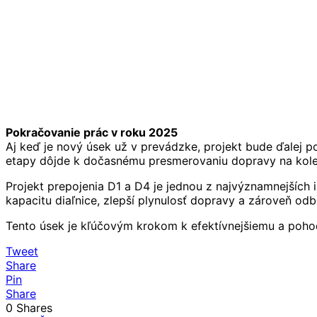
Pokračovanie prác v roku 2025
Aj keď je nový úsek už v prevádzke, projekt bude ďalej p
etapy dôjde k dočasnému presmerovaniu dopravy na kole
Projekt prepojenia D1 a D4 je jednou z najvýznamnejších 
kapacitu diaľnice, zlepší plynulosť dopravy a zároveň od
Tento úsek je kľúčovým krokom k efektívnejšiemu a pohodln
Tweet
Share
Pin
Share
0
Shares