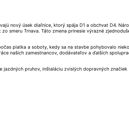
vajú nový úsek diaľnice, ktorý spája D1 a obchvat D4. Ná
vat zo smeru Trnava. Táto zmena prinesie výrazné zjednodu
počas piatka a soboty, kedy sa na stavbe pohybovalo niek
áce našich zamestnancov, dodávateľov a ďalších spolupraco
jazdných pruhov, inštaláciu zvislých dopravných značiek 