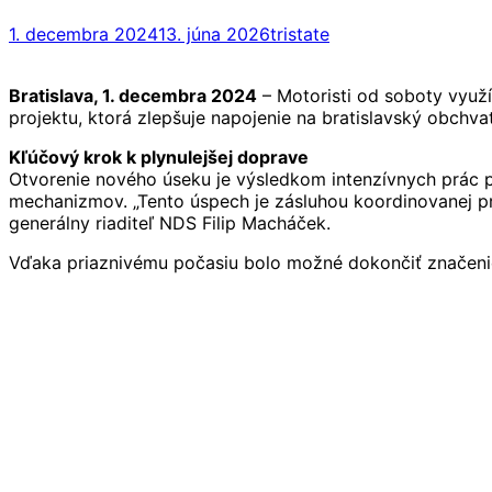
1. decembra 2024
13. júna 2026
tristate
Bratislava, 1. decembra 2024
– Motoristi od soboty využí
projektu, ktorá zlepšuje napojenie na bratislavský obch
Kľúčový krok k plynulejšej doprave
Otvorenie nového úseku je výsledkom intenzívnych prác 
mechanizmov. „Tento úspech je zásluhou koordinovanej pr
generálny riaditeľ NDS Filip Macháček.
Vďaka priaznivému počasiu bolo možné dokončiť značenie 