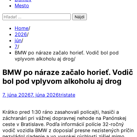
Mesto
Hľadať:
Home
2026
jún
7
BMW po náraze začalo horieť. Vodič bol pod
vplyvom alkoholu aj drog
BMW po náraze začalo horieť. Vodič
bol pod vplyvom alkoholu aj drog
7. júna 2026
7. júna 2026
tristate
Krátko pred 1:30 ráno zasahovali policajti, hasiči a
záchranári pri vážnej dopravnej nehode na Panónskej
ceste v Bratislave. Podľa informácií polície 32-ročný
vodič vozidla BMW z doposiaľ presne nezistených príčin
nezvládol riadenie a vo vysokej rýchlosti zišiel mimo