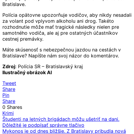
Bratislave.
Polícia opätovne upozorňuje vodičov, aby nikdy nesadali
za volant pod vplyvom alkoholu ani drog. Takéto
rozhodnutie môže mať tragické následky nielen pre
samotného vodiča, ale aj pre ostatných účastníkov
cestnej premávky.
Máte skúsenosť s nebezpečnou jazdou na cestách v
Bratislave? Napíšte nám svoj názor do komentárov.
Zdroj:
Polícia SR – Bratislavský kraj
Ilustračný obrázok AI
Tweet
Share
Pin
Share
0
Shares
Krimi
Navigácia
Študenti na letných brigádach môžu ušetriť na dani.
Dôležité je podpísať správne tlačivo
v
Mykonos je od dnes bližšie. Z Bratislavy pribudla nová