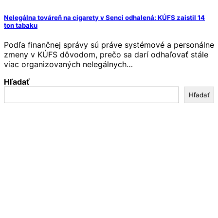
Nelegálna továreň na cigarety v Senci odhalená: KÚFS zaistil 14
ton tabaku
Podľa finančnej správy sú práve systémové a personálne
zmeny v KÚFS dôvodom, prečo sa darí odhaľovať stále
viac organizovaných nelegálnych…
Hľadať
Hľadať