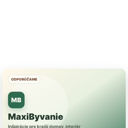
ODPORÚČAME
MB
MaxiByvanie
Inšpirácie pre krajší domov, interiér