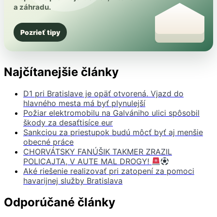
a záhradu.
Pozrieť tipy
Najčítanejšie články
D1 pri Bratislave je opäť otvorená. Vjazd do
hlavného mesta má byť plynulejší
Požiar elektromobilu na Galvániho ulici spôsobil
škody za desaťtisíce eur
Sankciou za priestupok budú môcť byť aj menšie
obecné práce
CHORVÁTSKY FANÚŠIK TAKMER ZRAZIL
POLICAJTA, V AUTE MAL DROGY!
Aké riešenie realizovať pri zatopení za pomoci
havarijnej služby Bratislava
Odporúčané články