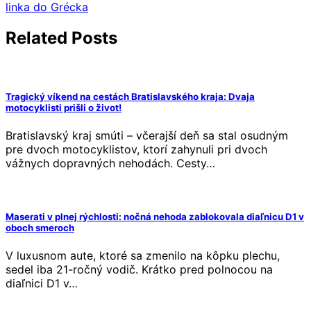
článku
linka do Grécka
Related Posts
Tragický víkend na cestách Bratislavského kraja: Dvaja
motocyklisti prišli o život!
Bratislavský kraj smúti – včerajší deň sa stal osudným
pre dvoch motocyklistov, ktorí zahynuli pri dvoch
vážnych dopravných nehodách. Cesty…
Maserati v plnej rýchlosti: nočná nehoda zablokovala diaľnicu D1 v
oboch smeroch
V luxusnom aute, ktoré sa zmenilo na kôpku plechu,
sedel iba 21-ročný vodič. Krátko pred polnocou na
diaľnici D1 v…