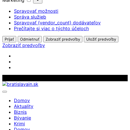
Marketing
Spravovať možnosti
Správa služieb
Spravovať {vendor_count} dodávateľov
Prečítajte si viac o týchto účeloch
Prijať
Odmietnuť
Zobraziť predvoľby
Uložiť predvoľby
Zobraziť predvoľby
Skip
to
content
Domov
Aktuality
Biznis
Bývanie
Krimi
Domov