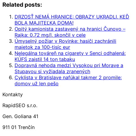
Related posts:
DRZOSŤ NEMÁ HRANICE: OBRAZY UKRADLI, KEĎ
BOLA MAJITEĽKA DOMA!
Opitý kamionista zastavený na hranici Čunovo –
Rajka: 0,72 mg/l, skončil v cele
Úmyselný požiar v Rovinke: hasiči zachránili
majetok za 100-tisíc eur
Nelegálna továreň na cigarety v Senci odhalená:
KÚFS zaistil 14 ton tabaku
Dopravná nehoda medzi Vysokou pri Morave a
Stupavou si vyžiadala zranených
Cyklista v Bratislave nafúkal takmer 2 promile:
domov už len pešo
Kontakty
RapidSEO s.r.o.
Gen. Goliana 41
911 01 Trenčín