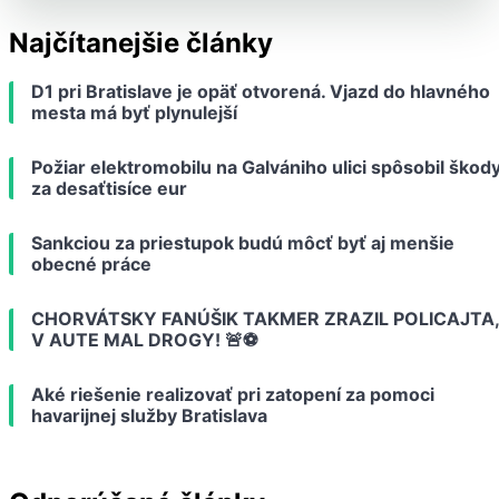
Najčítanejšie články
D1 pri Bratislave je opäť otvorená. Vjazd do hlavného
mesta má byť plynulejší
Požiar elektromobilu na Galvániho ulici spôsobil škod
za desaťtisíce eur
Sankciou za priestupok budú môcť byť aj menšie
obecné práce
CHORVÁTSKY FANÚŠIK TAKMER ZRAZIL POLICAJTA,
V AUTE MAL DROGY! 🚨⚽️
Aké riešenie realizovať pri zatopení za pomoci
havarijnej služby Bratislava