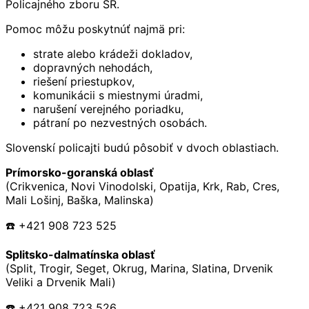
Policajného zboru SR.
Pomoc môžu poskytnúť najmä pri:
strate alebo krádeži dokladov,
dopravných nehodách,
riešení priestupkov,
komunikácii s miestnymi úradmi,
narušení verejného poriadku,
pátraní po nezvestných osobách.
Slovenskí policajti budú pôsobiť v dvoch oblastiach.
Prímorsko-goranská oblasť
(Crikvenica, Novi Vinodolski, Opatija, Krk, Rab, Cres,
Mali Lošinj, Baška, Malinska)
☎️ +421 908 723 525
Splitsko-dalmatínska oblasť
(Split, Trogir, Seget, Okrug, Marina, Slatina, Drvenik
Veliki a Drvenik Mali)
☎️ +421 908 723 526