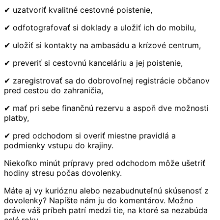
✔ uzatvoriť kvalitné cestovné poistenie,
✔ odfotografovať si doklady a uložiť ich do mobilu,
✔ uložiť si kontakty na ambasádu a krízové centrum,
✔ preveriť si cestovnú kanceláriu a jej poistenie,
✔ zaregistrovať sa do dobrovoľnej registrácie občanov
pred cestou do zahraničia,
✔ mať pri sebe finančnú rezervu a aspoň dve možnosti
platby,
✔ pred odchodom si overiť miestne pravidlá a
podmienky vstupu do krajiny.
Niekoľko minút prípravy pred odchodom môže ušetriť
hodiny stresu počas dovolenky.
Máte aj vy kurióznu alebo nezabudnuteľnú skúsenosť z
dovolenky? Napíšte nám ju do komentárov. Možno
práve váš príbeh patrí medzi tie, na ktoré sa nezabúda
celé roky.