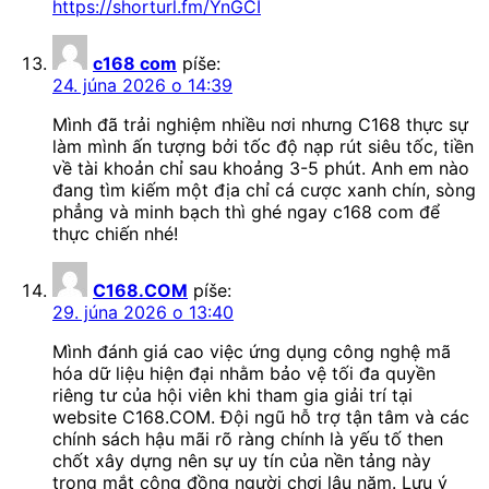
https://shorturl.fm/YnGCI
c168 com
píše:
24. júna 2026 o 14:39
Mình đã trải nghiệm nhiều nơi nhưng C168 thực sự
làm mình ấn tượng bởi tốc độ nạp rút siêu tốc, tiền
về tài khoản chỉ sau khoảng 3-5 phút. Anh em nào
đang tìm kiếm một địa chỉ cá cược xanh chín, sòng
phẳng và minh bạch thì ghé ngay c168 com để
thực chiến nhé!
C168.COM
píše:
29. júna 2026 o 13:40
Mình đánh giá cao việc ứng dụng công nghệ mã
hóa dữ liệu hiện đại nhằm bảo vệ tối đa quyền
riêng tư của hội viên khi tham gia giải trí tại
website C168.COM. Đội ngũ hỗ trợ tận tâm và các
chính sách hậu mãi rõ ràng chính là yếu tố then
chốt xây dựng nên sự uy tín của nền tảng này
trong mắt cộng đồng người chơi lâu năm. Lưu ý