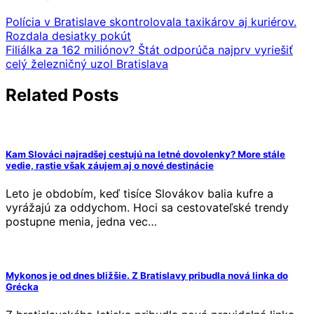
Polícia v Bratislave skontrolovala taxikárov aj kuriérov.
Rozdala desiatky pokút
Filiálka za 162 miliónov? Štát odporúča najprv vyriešiť
celý železničný uzol Bratislava
Related Posts
Kam Slováci najradšej cestujú na letné dovolenky? More stále
vedie, rastie však záujem aj o nové destinácie
Leto je obdobím, keď tisíce Slovákov balia kufre a
vyrážajú za oddychom. Hoci sa cestovateľské trendy
postupne menia, jedna vec…
Mykonos je od dnes bližšie. Z Bratislavy pribudla nová linka do
Grécka