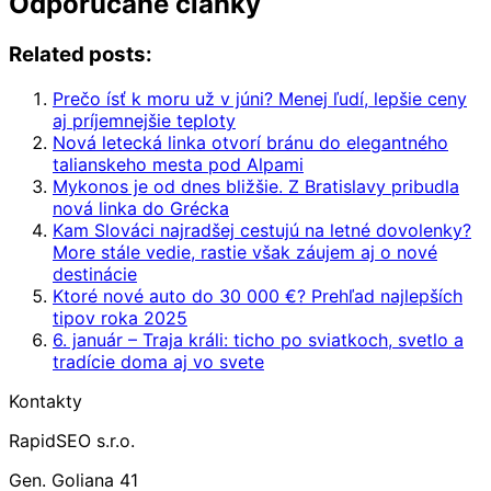
Odporúčané články
Related posts:
Prečo ísť k moru už v júni? Menej ľudí, lepšie ceny
aj príjemnejšie teploty
Nová letecká linka otvorí bránu do elegantného
talianskeho mesta pod Alpami
Mykonos je od dnes bližšie. Z Bratislavy pribudla
nová linka do Grécka
Kam Slováci najradšej cestujú na letné dovolenky?
More stále vedie, rastie však záujem aj o nové
destinácie
Ktoré nové auto do 30 000 €? Prehľad najlepších
tipov roka 2025
6. január – Traja králi: ticho po sviatkoch, svetlo a
tradície doma aj vo svete
Kontakty
RapidSEO s.r.o.
Gen. Goliana 41