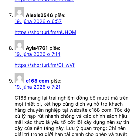
Alexis2546
píše:
19. júna 2026 o 6:57
https://shorturl.fm/hUHOM
Ayla4761
píše:
19. júna 2026 o 7:14
https://shorturl.fm/CHwVf
c168 com
píše:
19. júna 2026 o 7:21
C168 mang lại trải nghiệm đồng bộ mượt mà trên
mọi thiết bị, kết hợp cùng dịch vụ hỗ trợ khách
hàng chuyên nghiệp tại website c168 com. Tốc độ
xử lý nạp rút nhanh chóng và các chính sách hậu
mãi xác thực là yếu tố cốt lõi xây dựng nên sự tin
cậy của nền tảng này. Lưu ý quan trọng: Chỉ nên
giải trí trong giới hạn tài chính cho phép và tuyệt