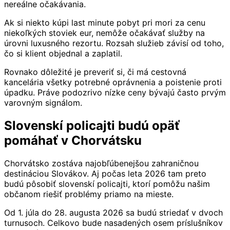
nereálne očakávania.
Ak si niekto kúpi last minute pobyt pri mori za cenu
niekoľkých stoviek eur, nemôže očakávať služby na
úrovni luxusného rezortu. Rozsah služieb závisí od toho,
čo si klient objednal a zaplatil.
Rovnako dôležité je preveriť si, či má cestovná
kancelária všetky potrebné oprávnenia a poistenie proti
úpadku. Práve podozrivo nízke ceny bývajú často prvým
varovným signálom.
Slovenskí policajti budú opäť
pomáhať v Chorvátsku
Chorvátsko zostáva najobľúbenejšou zahraničnou
destináciou Slovákov. Aj počas leta 2026 tam preto
budú pôsobiť slovenskí policajti, ktorí pomôžu našim
občanom riešiť problémy priamo na mieste.
Od 1. júla do 28. augusta 2026 sa budú striedať v dvoch
turnusoch. Celkovo bude nasadených osem príslušníkov