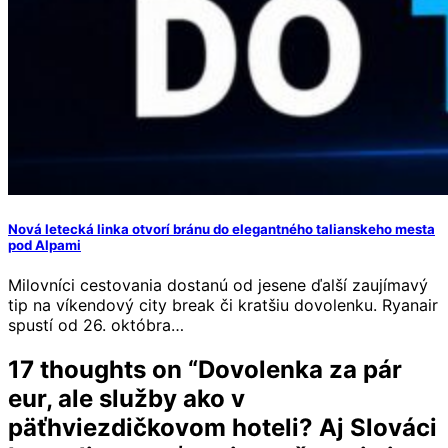
Nová letecká linka otvorí bránu do elegantného talianskeho mesta
pod Alpami
Milovníci cestovania dostanú od jesene ďalší zaujímavý
tip na víkendový city break či kratšiu dovolenku. Ryanair
spustí od 26. októbra…
17 thoughts on “
Dovolenka za pár
eur, ale služby ako v
päťhviezdičkovom hoteli? Aj Slováci