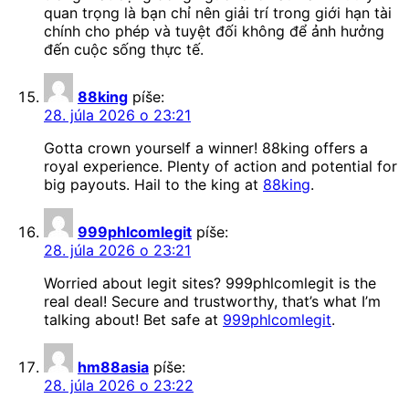
quan trọng là bạn chỉ nên giải trí trong giới hạn tài
chính cho phép và tuyệt đối không để ảnh hưởng
đến cuộc sống thực tế.
88king
píše:
28. júla 2026 o 23:21
Gotta crown yourself a winner! 88king offers a
royal experience. Plenty of action and potential for
big payouts. Hail to the king at
88king
.
999phlcomlegit
píše:
28. júla 2026 o 23:21
Worried about legit sites? 999phlcomlegit is the
real deal! Secure and trustworthy, that’s what I’m
talking about! Bet safe at
999phlcomlegit
.
hm88asia
píše:
28. júla 2026 o 23:22