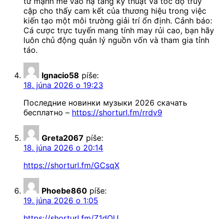
tư mạnh mẽ vào hạ tầng kỹ thuật và tốc độ truy
cập cho thấy cam kết của thương hiệu trong việc
kiến tạo một môi trường giải trí ổn định. Cảnh báo:
Cá cược trực tuyến mang tính may rủi cao, bạn hãy
luôn chủ động quản lý nguồn vốn và tham gia tỉnh
táo.
Ignacio58
píše:
18. júna 2026 o 19:23
Последние новинки музыки 2026 скачать
бесплатно –
https://shorturl.fm/rrdv9
Greta2067
píše:
18. júna 2026 o 20:14
https://shorturl.fm/GCsqX
Phoebe860
píše:
19. júna 2026 o 1:05
https://shorturl.fm/Z1dQU