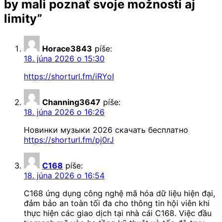
by mali poznať svoje možnosti aj
limity
”
Horace3843
píše:
18. júna 2026 o 15:30
https://shorturl.fm/iRYoI
Channing3647
píše:
18. júna 2026 o 16:26
Новинки музыки 2026 скачать бесплатно
https://shorturl.fm/pj0rJ
C168
píše:
18. júna 2026 o 16:54
C168 ứng dụng công nghệ mã hóa dữ liệu hiện đại,
đảm bảo an toàn tối đa cho thông tin hội viên khi
thực hiện các giao dịch tại nhà cái C168. Việc đầu