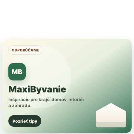
ODPORÚČAME
MB
MaxiByvanie
Inšpirácie pre krajší domov, interiér
a záhradu.
Pozrieť tipy