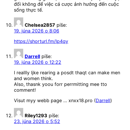
đối không để việc cá cược ảnh hưởng đến cuộc
sống thực tế.
Chelsea2857
píše:
19. júna 2026 o 8:06
https://shorturl.fm/lp4qy
Darrell
píše:
19. júna 2026 o 12:22
I reallly ljke rearing a posdt thaqt can make men
and women think.
Also, thasnk yoou forr perrmitting mee tto
comment!
Visut myy webb page … xnxx18.pro (
Darrell
)
Riley1293
píše:
23. júna 2026 o 5:52