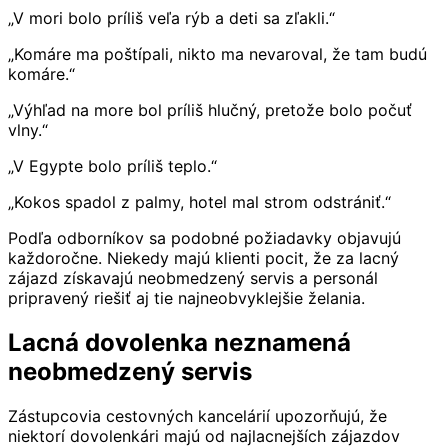
„V mori bolo príliš veľa rýb a deti sa zľakli.“
„Komáre ma poštípali, nikto ma nevaroval, že tam budú
komáre.“
„Výhľad na more bol príliš hlučný, pretože bolo počuť
vlny.“
„V Egypte bolo príliš teplo.“
„Kokos spadol z palmy, hotel mal strom odstrániť.“
Podľa odborníkov sa podobné požiadavky objavujú
každoročne. Niekedy majú klienti pocit, že za lacný
zájazd získavajú neobmedzený servis a personál
pripravený riešiť aj tie najneobvyklejšie želania.
Lacná dovolenka neznamená
neobmedzený servis
Zástupcovia cestovných kancelárií upozorňujú, že
niektorí dovolenkári majú od najlacnejších zájazdov