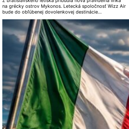
Z bratislavského letiska pribudla nová pravidelná linka
na grécky ostrov Mykonos. Letecká spoločnosť Wizz Air
bude do obľúbenej dovolenkovej destinácie…