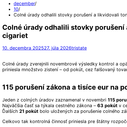
december
10
Colné úrady odhalili stovky porušení a likvidovali to
Colné úrady odhalili stovky porušení 
cigariet
10. decembra 2025
27. júla 2026
tristate
Colné úrady zverejnili novembrové výsledky kontrol a opäť
priniesla množstvo zistení – od pokút, cez falšovaný tova
115 porušení zákona a tisíce eur na 
Jeden z colných úradov zaznamenal v novembri
115 poru
Najväčšia časť sa týkala cestného zákona –
63 pokút
v ce
Ďalších
21 pokút
bolo uložených za porušenie colného z
Celkovo tak kontrolná činnosť priniesla pre štátny rozpo