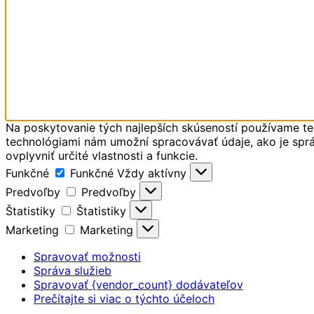
Na poskytovanie tých najlepších skúseností používame tec
technológiami nám umožní spracovávať údaje, ako je správ
ovplyvniť určité vlastnosti a funkcie.
Funkčné
Funkčné
Vždy aktívny
Predvoľby
Predvoľby
Štatistiky
Štatistiky
Marketing
Marketing
Spravovať možnosti
Správa služieb
Spravovať {vendor_count} dodávateľov
Prečítajte si viac o týchto účeloch