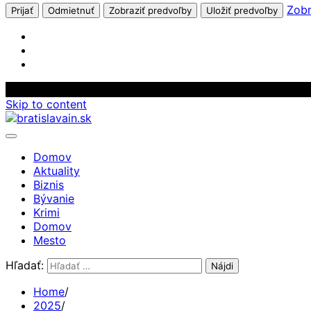
Zobr
Prijať
Odmietnuť
Zobraziť predvoľby
Uložiť predvoľby
Skip to content
Domov
Aktuality
Biznis
Bývanie
Krimi
Domov
Mesto
Hľadať:
Home
2025