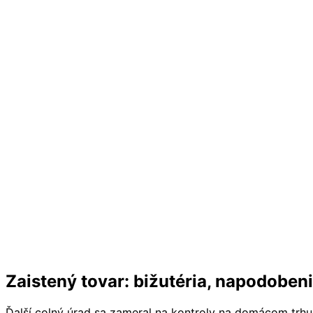
Zaistený tovar: bižutéria, napodoben
Ďalší colný úrad sa zameral na kontroly na domácom trhu