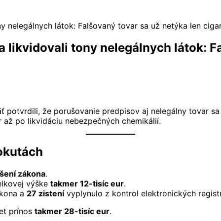
ny nelegálnych látok: Falšovaný tovar sa už netýka len cigar
a likvidovali tony nelegálnych látok: F
 potvrdili, že porušovanie predpisov aj nelegálny tovar sa 
r až po likvidáciu nebezpečných chemikálií.
pokutách
šení zákona
.
lkovej výške
takmer 12-tisíc eur
.
ákona a
27 zistení
vyplynulo z kontrol elektronických regis
čet prínos
takmer 28-tisíc eur
.