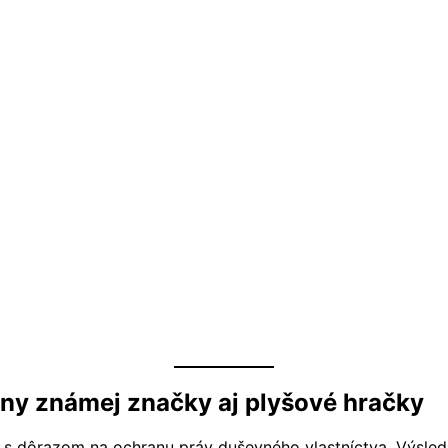
iny známej značky aj plyšové hračky
 s dôrazom na ochranu práv duševného vlastníctva. Výsled