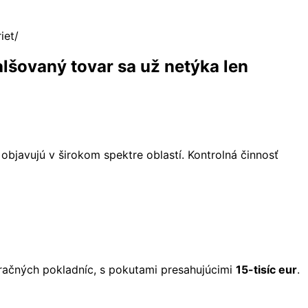
iet
alšovaný tovar sa už netýka len
objavujú v širokom spektre oblastí. Kontrolná činnosť
tračných pokladníc, s pokutami presahujúcimi
15-tisíc eur
.