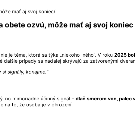
môže mať aj svoj koniec
sa obete ozvú, môže mať aj svoj koniec
nie je téma, ktorá sa týka „niekoho iného“. V roku
2025 bo
 ďalšie prípady sa naďalej skrývajú za zatvorenými dveram
si signály, konajme.“
, no mimoriadne účinný signál –
dlaň smerom von, palec v
e na to, že osoba je v ohrození.