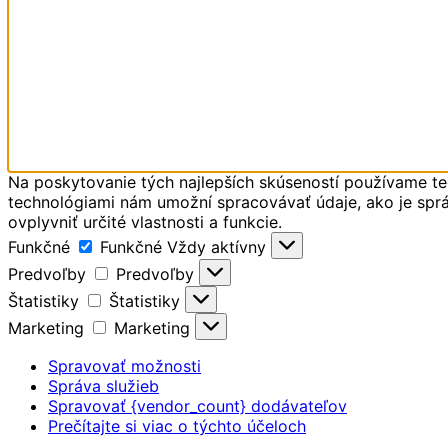
Na poskytovanie tých najlepších skúseností používame tec
technológiami nám umožní spracovávať údaje, ako je správ
ovplyvniť určité vlastnosti a funkcie.
Funkčné
Funkčné
Vždy aktívny
Predvoľby
Predvoľby
Štatistiky
Štatistiky
Marketing
Marketing
Spravovať možnosti
Správa služieb
Spravovať {vendor_count} dodávateľov
Prečítajte si viac o týchto účeloch