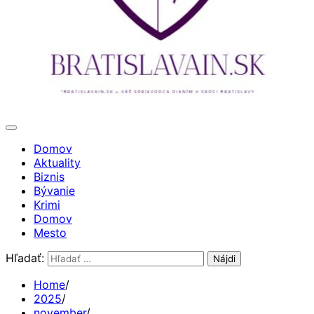
Domov
Aktuality
Biznis
Bývanie
Krimi
Domov
Mesto
Hľadať:
Home
2025
november