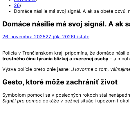
26
Domáce násilie má svoj signál. A ak sa obete ozvú, 
Domáce násilie má svoj signál. A ak 
26. novembra 2025
27. júla 2026
tristate
Polícia v Trenčianskom kraji pripomína, že domáce násilie 
trestného činu týrania blízkej a zverenej osoby
– a mnohé
Výzva polície preto znie jasne:
„Hovorme o tom, všímajme 
Gesto, ktoré môže zachrániť život
Symbolom pomoci sa v posledných rokoch stal nenápadný
Signál pre pomoc
dokáže v bežnej situácii upozorniť okoli