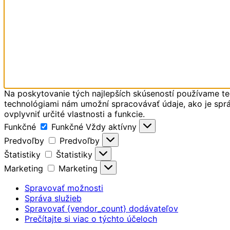
Na poskytovanie tých najlepších skúseností používame tec
technológiami nám umožní spracovávať údaje, ako je správ
ovplyvniť určité vlastnosti a funkcie.
Funkčné
Funkčné
Vždy aktívny
Predvoľby
Predvoľby
Štatistiky
Štatistiky
Marketing
Marketing
Spravovať možnosti
Správa služieb
Spravovať {vendor_count} dodávateľov
Prečítajte si viac o týchto účeloch