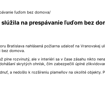
respávanie ľuďom bez domova
á slúžila na prespávanie ľuďom bez d
 Bratislava nahlásená požiarna udalosť na Vranovskej ulici
mi bez domova.
už plne rozvinutý, ale v interiéri sa v čase zásahu nikto ne
dohášaní skrytých ohnísk, čím zabezpečili úplné zlikvidovan
ť, a nedošlo k rozšíreniu plameňov na okolité objekty. Pol