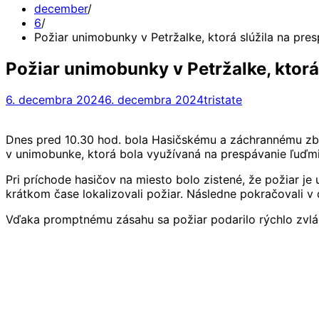
december
6
Požiar unimobunky v Petržalke, ktorá slúžila na p
Požiar unimobunky v Petržalke, ktor
6. decembra 2024
6. decembra 2024
tristate
Dnes pred 10.30 hod. bola Hasičskému a záchrannému zboru
v unimobunke, ktorá bola využívaná na prespávanie ľuď
Pri príchode hasičov na miesto bolo zistené, že požiar je 
krátkom čase lokalizovali požiar. Následne pokračovali v 
Vďaka promptnému zásahu sa požiar podarilo rýchlo zvládnu