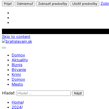
Zobr
Prijať
Odmietnuť
Zobraziť predvoľby
Uložiť predvoľby
Skip to content
Domov
Aktuality
Biznis
Bývanie
Krimi
Domov
Mesto
Hľadať:
Home
2024