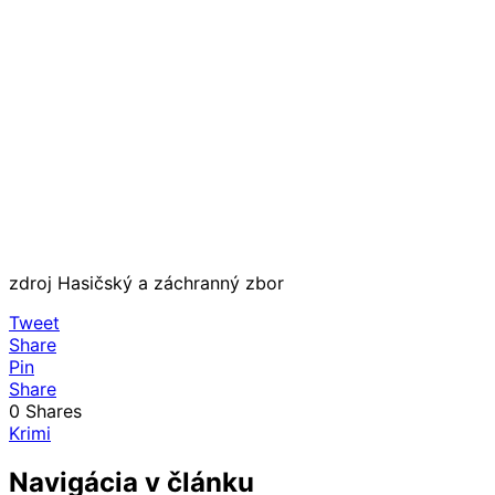
zdroj Hasičský a záchranný zbor
Tweet
Share
Pin
Share
0
Shares
Krimi
Navigácia v článku