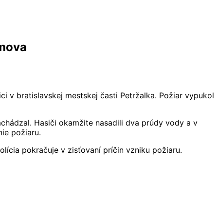
omova
 v bratislavskej mestskej časti Petržalka. Požiar vypukol
nachádzal. Hasiči okamžite nasadili dva prúdy vody a v
ie požiaru.
ícia pokračuje v zisťovaní príčin vzniku požiaru.