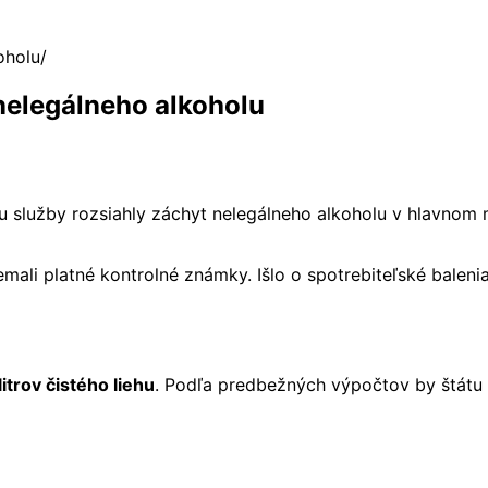
koholu
š nelegálneho alkoholu
 služby rozsiahly záchyt nelegálneho alkoholu v hlavnom m
emali platné kontrolné známky. Išlo o spotrebiteľské baleni
itrov čistého liehu
. Podľa predbežných výpočtov by štátu