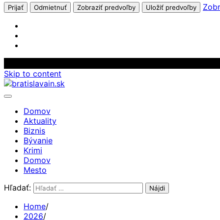
Zobr
Prijať
Odmietnuť
Zobraziť predvoľby
Uložiť predvoľby
Skip to content
Domov
Aktuality
Biznis
Bývanie
Krimi
Domov
Mesto
Hľadať:
Home
2026