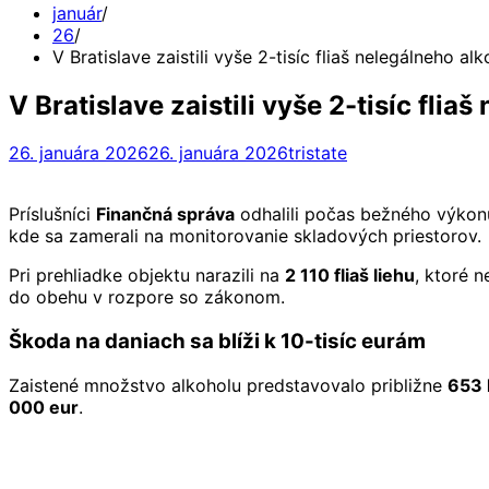
január
26
V Bratislave zaistili vyše 2-tisíc fliaš nelegálneho al
V Bratislave zaistili vyše 2-tisíc flia
26. januára 2026
26. januára 2026
tristate
Príslušníci
Finančná správa
odhalili počas bežného výkonu
kde sa zamerali na monitorovanie skladových priestorov.
Pri prehliadke objektu narazili na
2 110 fliaš liehu
, ktoré n
do obehu v rozpore so zákonom.
Škoda na daniach sa blíži k 10-tisíc eurám
Zaistené množstvo alkoholu predstavovalo približne
653 l
000 eur
.