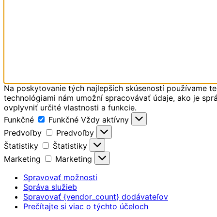
Na poskytovanie tých najlepších skúseností používame tec
technológiami nám umožní spracovávať údaje, ako je správ
ovplyvniť určité vlastnosti a funkcie.
Funkčné
Funkčné
Vždy aktívny
Predvoľby
Predvoľby
Štatistiky
Štatistiky
Marketing
Marketing
Spravovať možnosti
Správa služieb
Spravovať {vendor_count} dodávateľov
Prečítajte si viac o týchto účeloch