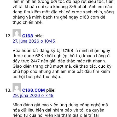
làm mình ấn tượng bởi tốc độ nạp rút siêu tốc, tiền
về tài khoản chỉ sau khoảng 3-5 phút. Anh em nào
đang tìm kiếm một địa chỉ cá cược xanh chín, sòng
phẳng và minh bạch thì ghé ngay c168 com để
thực chiến nhé!
C168
píše:
27. júna 2026 o 10:45
Vừa hoàn tất đăng ký tại C168 là mình nhận ngay
được code 68K khởi nghiệp, hỗ trợ khách hàng ở
đây trực 24/7 nên giải đáp thắc mắc rất nhanh.
Giao diện trang chủ mượt mà, dễ thao tác, cực kỳ
phù hợp cho những anh em mới bắt đầu tìm kiếm
cơ hội bứt phá thu nhập.
C168.COM
píše:
29. júna 2026 o 7:49
Mình đánh giá cao việc ứng dụng công nghệ mã
hóa dữ liệu hiện đại nhằm bảo vệ tối đa quyền
riêng tư của hội viên khi tham gia giải trí tại