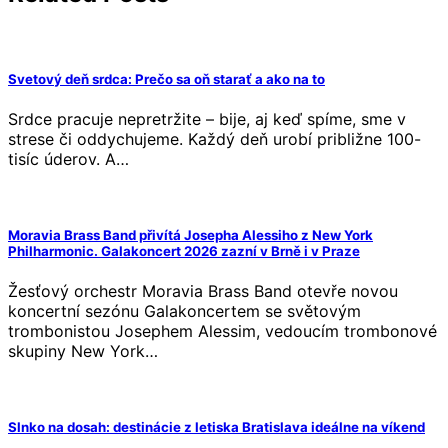
Svetový deň srdca: Prečo sa oň starať a ako na to
Srdce pracuje nepretržite – bije, aj keď spíme, sme v
strese či oddychujeme. Každý deň urobí približne 100-
tisíc úderov. A…
Moravia Brass Band přivítá Josepha Alessiho z New York
Philharmonic. Galakoncert 2026 zazní v Brně i v Praze
Žesťový orchestr Moravia Brass Band otevře novou
koncertní sezónu Galakoncertem se světovým
trombonistou Josephem Alessim, vedoucím trombonové
skupiny New York…
Slnko na dosah: destinácie z letiska Bratislava ideálne na víkend