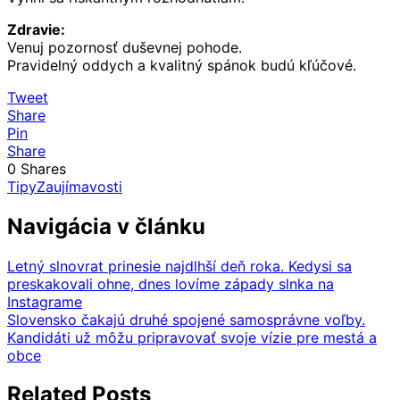
Zdravie:
Venuj pozornosť duševnej pohode.
Pravidelný oddych a kvalitný spánok budú kľúčové.
Tweet
Share
Pin
Share
0
Shares
Tipy
Zaujímavosti
Navigácia v článku
Letný slnovrat prinesie najdlhší deň roka. Kedysi sa
preskakovali ohne, dnes lovíme západy slnka na
Instagrame
Slovensko čakajú druhé spojené samosprávne voľby.
Kandidáti už môžu pripravovať svoje vízie pre mestá a
obce
Related Posts