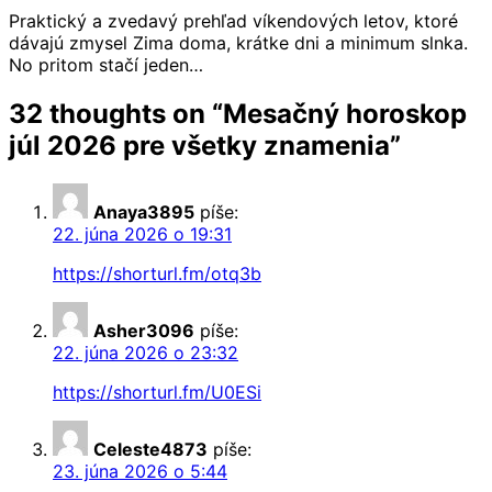
Praktický a zvedavý prehľad víkendových letov, ktoré
dávajú zmysel Zima doma, krátke dni a minimum slnka.
No pritom stačí jeden…
32 thoughts on “
Mesačný horoskop
júl 2026 pre všetky znamenia
”
Anaya3895
píše:
22. júna 2026 o 19:31
https://shorturl.fm/otq3b
Asher3096
píše:
22. júna 2026 o 23:32
https://shorturl.fm/U0ESi
Celeste4873
píše:
23. júna 2026 o 5:44