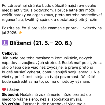
Po zdravotnej stránke bude dôležité nájsť rovnováhu
medzi aktivitou a oddychom. Horúce letné dni môžu
zvýšiť nároky na organizmus, preto netreba podceňovať
regeneráciu, kvalitný spánok a dostatočný pitný režim.
Pozrite sa, čo si pre vaše znamenie pripravili hviezdy na
júl 2026.
Blíženci (21. 5. – 20. 6.)
Celková:
Jún bude pre teba mesiacom komunikácie, nových
nápadov a zaujímavých stretnutí. Budeš mať pocit, že sa
okolo teba deje viac než zvyčajne, a práve preto si
budeš musieť vyberať, čomu venuješ svoju energiu. Nie
všetky príležitosti stoja za tvoju pozornosť. Dôležité
bude sústrediť sa na to, čo má dlhodobý význam.
Láska:
Slobodní:
Nečakané zoznámenie môže prerásť do
niečoho vážnejšieho, než si spočiatku myslíš.
Vo vzťahu:
Partner bude potrebovať viac tvojej