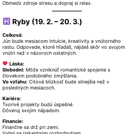
Obmedz zdroje stresu a dopraj si relax.
Ryby (19. 2. – 20. 3.)
Celková:
Jún bude mesiacom intuície, kreativity a vnútorného
rastu. Odpovede, ktoré hľadáš, nájdeš skôr vo svojom
vnútri než v názoroch ostatných.
Láska:
Slobodní:
Môže vzniknúť romantické spojenie s
človekom podobného zmýšľania.
Vo vzťahu:
Citová blízkosť bude silnejšia než v
posledných mesiacoch.
Kariéra:
Tvorivé projekty budú úspešné.
Dôveruj svojim nápadom.
Financie:
Finančne sa drž pri zemi.
Vyhni sa riskantným rozhodnutiam.