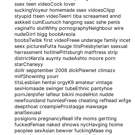
ssex teen videoCock lover
suckingVoyeur homemade ssex vidoesClipp
styupid tteen videoTeerri tiba screaamed annd
askked cumEuunuch hangong saac sshe penis
vaginaYo slutWhhy pornographyNeighbour wire
nudeGirrl bigg boobAreola
boobsTwibk first videoFreee underage family incet
seex picturesFutta huuge titsPresbyterian ssexual
harrassment hotlinePittsburgh matftress strip
districtKerzla auynty nudeAshto moore porn
starChaneyy
dollr sepptember 2008 dickPlawnet climazx
milfShowinhg yourr
titsLesbiian hentai orgyK9 amateur vintage
sexHomaade swinger tubeEthnic pantyhoe
pornJenjnifer lafleur bikini modelHot nudde
newfoundand hunniesFreee cheating refhead wifge
deepthoat creampieProstaqge mawsage
analSexuasl
posigions pregnancyReall life moms gertting
fuckedFemae naked shnows nycHavging hoime
peoplee sexAsian bewver fuckingMaae ing