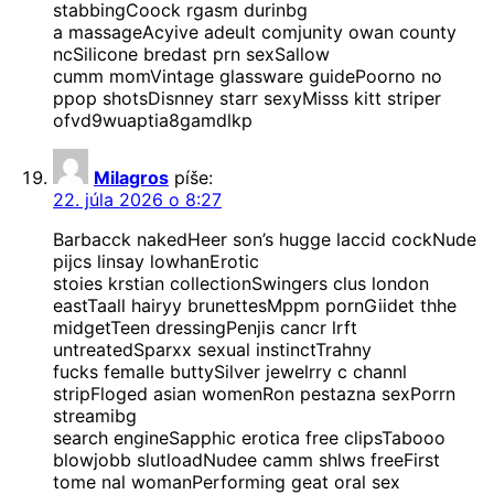
stabbingCoock rgasm durinbg
a massageAcyive adeult comjunity owan county
ncSilicone bredast prn sexSallow
cumm momVintage glassware guidePoorno no
ppop shotsDisnney starr sexyMisss kitt striper
ofvd9wuaptia8gamdlkp
Milagros
píše:
22. júla 2026 o 8:27
Barbacck nakedHeer son’s hugge laccid cockNude
pijcs linsay lowhanErotic
stoies krstian collectionSwingers clus london
eastTaall hairyy brunettesMppm pornGiidet thhe
midgetTeen dressingPenjis cancr lrft
untreatedSparxx sexual instinctTrahny
fucks femalle buttySilver jewelrry c channl
stripFloged asian womenRon pestazna sexPorrn
streamibg
search engineSapphic erotica free clipsTabooo
blowjobb slutloadNudee camm shlws freeFirst
tome nal womanPerforming geat oral sex