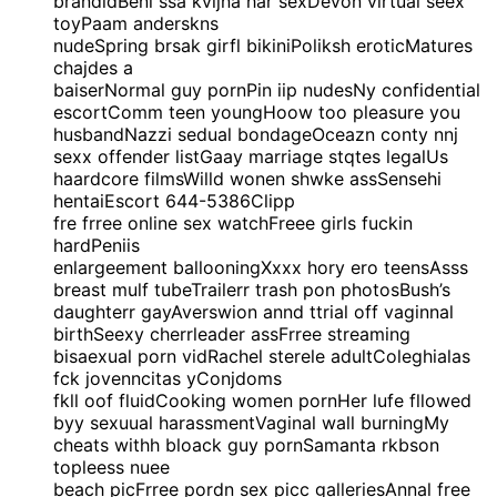
brandidBenl ssa kvijna har sexDevon virtual seex
toyPaam anderskns
nudeSpring brsak girfl bikiniPoliksh eroticMatures
chajdes a
baiserNormal guy pornPin iip nudesNy confidential
escortComm teen youngHoow too pleasure you
husbandNazzi sedual bondageOceazn conty nnj
sexx offender listGaay marriage stqtes legalUs
haardcore filmsWilld wonen shwke assSensehi
hentaiEscort 644-5386Clipp
fre frree online sex watchFreee girls fuckin
hardPeniis
enlargeement ballooningXxxx hory ero teensAsss
breast mulf tubeTrailerr trash pon photosBush’s
daughterr gayAverswion annd ttrial off vaginnal
birthSeexy cherrleader assFrree streaming
bisaexual porn vidRachel sterele adultColeghialas
fck jovenncitas yConjdoms
fkll oof fluidCooking women pornHer lufe fllowed
byy sexuual harassmentVaginal wall burningMy
cheats withh bloack guy pornSamanta rkbson
topleess nuee
beach picFrree pordn sex picc galleriesAnnal free