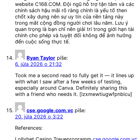
website C168.COM. Đội ngũ hỗ trợ tận tâm và các
chính sách hậu mãi rõ ràng chính là yếu tố then
chốt xây dựng nên sự uy tín của nền tảng này
trong mắt cộng đồng người chơi lâu năm. Lưu ý
quan trọng là bạn chỉ nên giải trí trong giới hạn tài
chính cho phép và tuyệt đối không để ảnh hưởng
đến cuộc sống thực tế.
Ryan Taylor
píše:
6. júla 2026 o 21:32
Took me a second read to fully get it — it lines up
with what I saw after a few weeks of testing,
especially around Canva. Definitely sharing this
with a friend who needs it. [lzxmewtiugwfpnbicu]
cse.google.com.vc
píše:
20. júla 2026 o 3:22
References:
Lollybet Casino Treueprogramm
cse.google.com.vc