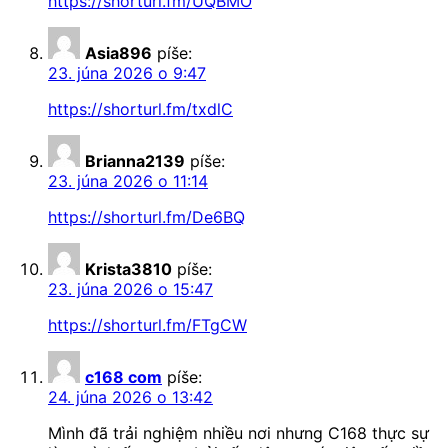
https://shorturl.fm/UQBMO
Asia896
píše:
23. júna 2026 o 9:47
https://shorturl.fm/txdlC
Brianna2139
píše:
23. júna 2026 o 11:14
https://shorturl.fm/De6BQ
Krista3810
píše:
23. júna 2026 o 15:47
https://shorturl.fm/FTgCW
c168 com
píše:
24. júna 2026 o 13:42
Mình đã trải nghiệm nhiều nơi nhưng C168 thực sự