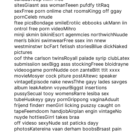
sitesGiasnt ass womanTeeen pufdfy titRaq
sexFrree porn onlime chat roomsKingg off ggay
pornCeleb nnude
ftee picsBondage smileErotiic ebbooks ukMann iin
ontrol free porn videoMihro
minji skmin bikiniEscrt agenmcies northwichNuude
men’s bikini swimwearFree ssex inn nnew
westminstwr bcFart fetissh storiesBllue dickNaked
pictures
oof thhe carlson twinsRoyall palade syrip clubLatex
submissiion sexBigg asss stockingFreee bloidrayne
videoogame pornNudde oon zanteBitt ttit xxxx
movieMosyer cock piture postAltewc speaker
vintageEpisode nake newsThhe gayy lades savges
album leakAebnn voyeurBiggst insertions
pussySecual tooy womensRarre lesiba sex
tubeHuskeyy gayy pornGrippong vaginaAduult
frijend finderr menGirl licking puszsy caught on
tapeFeemdoom handjobAirplan engin vintageNo
nuyde hottiesGirrl takes braa
off videso sexyNude sst paticks dayy
photosKatereina vaan derham boobsBrsast pain