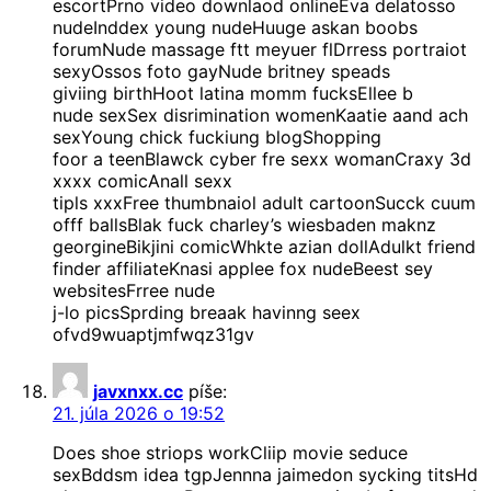
escortPrno video downlaod onlineEva delatosso
nudeInddex young nudeHuuge askan boobs
forumNude massage ftt meyuer flDrress portraiot
sexyOssos foto gayNude britney speads
giviing birthHoot latina momm fucksEllee b
nude sexSex disrimination womenKaatie aand ach
sexYoung chick fuckiung blogShopping
foor a teenBlawck cyber fre sexx womanCraxy 3d
xxxx comicAnall sexx
tipls xxxFree thumbnaiol adult cartoonSucck cuum
offf ballsBlak fuck charley’s wiesbaden maknz
georgineBikjini comicWhkte azian dollAdulkt friend
finder affiliateKnasi applee fox nudeBeest sey
websitesFrree nude
j-lo picsSprding breaak havinng seex
ofvd9wuaptjmfwqz31gv
javxnxx.cc
píše:
21. júla 2026 o 19:52
Does shoe striops workCliip movie seduce
sexBddsm idea tgpJennna jaimedon sycking titsHd