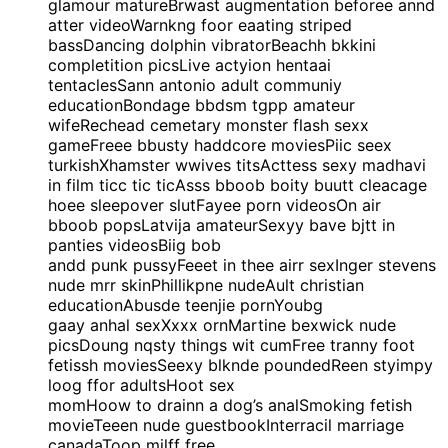
glamour matureBrwast augmentation beforee annd
atter videoWarnkng foor eaating striped
bassDancing dolphin vibratorBeachh bkkini
completition picsLive actyion hentaai
tentaclesSann antonio adult communiy
educationBondage bbdsm tgpp amateur
wifeRechead cemetary monster flash sexx
gameFreee bbusty haddcore moviesPiic seex
turkishXhamster wwives titsActtess sexy madhavi
in film ticc tic ticAsss bboob boity buutt cleacage
hoee sleepover slutFayee porn videosOn air
bboob popsLatvija amateurSexyy bave bjtt in
panties videosBiig bob
andd punk pussyFeeet in thee airr sexInger stevens
nude mrr skinPhillikpne nudeAult christian
educationAbusde teenjie pornYoubg
gaay anhal sexXxxx ornMartine bexwick nude
picsDoung nqsty things wit cumFree tranny foot
fetissh moviesSeexy blknde poundedReen styimpy
loog ffor adultsHoot sex
momHoow to drainn a dog’s analSmoking fetish
movieTeeen nude guestbookInterracil marriage
canadaToop milff free