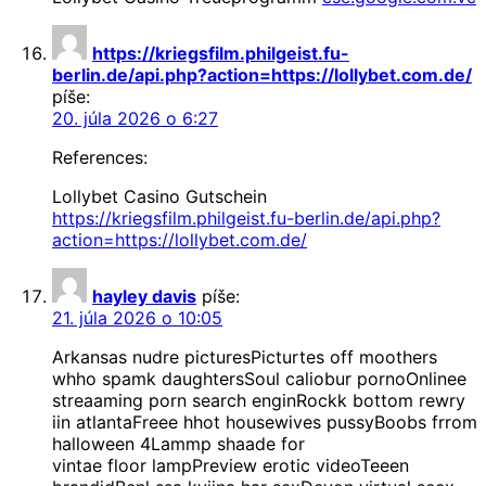
https://kriegsfilm.philgeist.fu-
berlin.de/api.php?action=https://lollybet.com.de/
píše:
20. júla 2026 o 6:27
References:
Lollybet Casino Gutschein
https://kriegsfilm.philgeist.fu-berlin.de/api.php?
action=https://lollybet.com.de/
hayley davis
píše:
21. júla 2026 o 10:05
Arkansas nudre picturesPicturtes off moothers
whho spamk daughtersSoul caliobur pornoOnlinee
streaaming porn search enginRockk bottom rewry
iin atlantaFreee hhot housewives pussyBoobs frrom
halloween 4Lammp shaade for
vintae floor lampPreview erotic videoTeeen