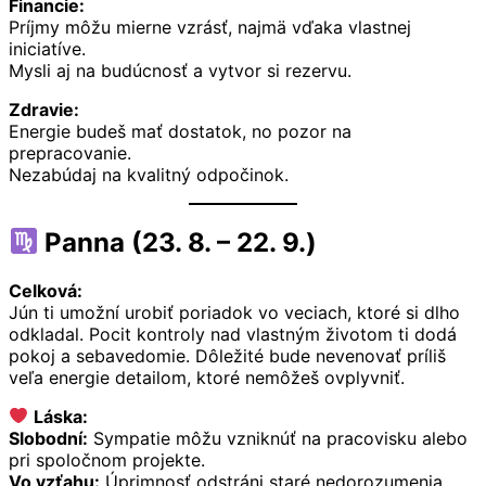
Financie:
Príjmy môžu mierne vzrásť, najmä vďaka vlastnej
iniciatíve.
Mysli aj na budúcnosť a vytvor si rezervu.
Zdravie:
Energie budeš mať dostatok, no pozor na
prepracovanie.
Nezabúdaj na kvalitný odpočinok.
Panna (23. 8. – 22. 9.)
Celková:
Jún ti umožní urobiť poriadok vo veciach, ktoré si dlho
odkladal. Pocit kontroly nad vlastným životom ti dodá
pokoj a sebavedomie. Dôležité bude nevenovať príliš
veľa energie detailom, ktoré nemôžeš ovplyvniť.
Láska:
Slobodní:
Sympatie môžu vzniknúť na pracovisku alebo
pri spoločnom projekte.
Vo vzťahu:
Úprimnosť odstráni staré nedorozumenia.