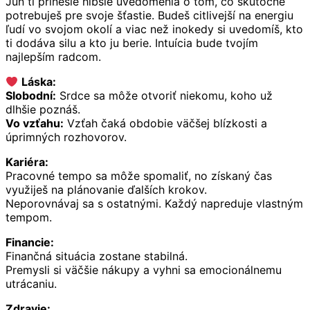
Jún ti prinesie hlbšie uvedomenia o tom, čo skutočne
potrebuješ pre svoje šťastie. Budeš citlivejší na energiu
ľudí vo svojom okolí a viac než inokedy si uvedomíš, kto
ti dodáva silu a kto ju berie. Intuícia bude tvojím
najlepším radcom.
Láska:
Slobodní:
Srdce sa môže otvoriť niekomu, koho už
dlhšie poznáš.
Vo vzťahu:
Vzťah čaká obdobie väčšej blízkosti a
úprimných rozhovorov.
Kariéra:
Pracovné tempo sa môže spomaliť, no získaný čas
využiješ na plánovanie ďalších krokov.
Neporovnávaj sa s ostatnými. Každý napreduje vlastným
tempom.
Financie:
Finančná situácia zostane stabilná.
Premysli si väčšie nákupy a vyhni sa emocionálnemu
utrácaniu.
Zdravie: