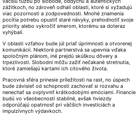
väčšiu túžbu po slobode, oddychu a autentických
zážitkoch, no zároveň odhalí oblasti, ktoré si vyžadujú
viac pozornosti a zodpovednosti. Mnohé znamenia
pocítia potrebu opustiť staré návyky, prehodnotiť svoje
priority alebo vykročiť smerom, ktorému sa doteraz
vyhýbali.
V oblasti vzťahov bude júl priať úprimnosti a otvorenej
komunikácii. Niektoré partnerstvá sa upevnia vďaka
spoločným plánom, iné prejdú skúškou dôvery a
trpezlivosti. Slobodní môžu zažiť nečakané stretnutia,
ktoré zamiešajú kartami ich citového života.
Pracovná sféra prinesie príležitosti na rast, no úspech
bude závisieť od schopnosti zachovať si rozvahu a
nenechať sa ovplyvniť krátkodobými emóciami. Financie
budú vo všeobecnosti stabilné, avšak hviezdy
odporúčajú opatrnosť pri väčších investíciách a
impulzívnych výdavkoch.