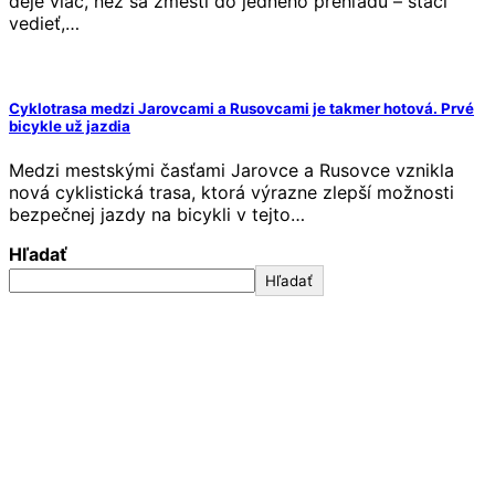
deje viac, než sa zmestí do jedného prehľadu – stačí
vedieť,…
Cyklotrasa medzi Jarovcami a Rusovcami je takmer hotová. Prvé
bicykle už jazdia
Medzi mestskými časťami Jarovce a Rusovce vznikla
nová cyklistická trasa, ktorá výrazne zlepší možnosti
bezpečnej jazdy na bicykli v tejto…
Hľadať
Hľadať