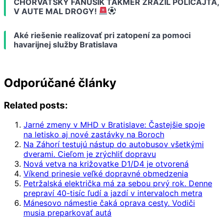
CHORVÁTSKY FANÚŠIK TAKMER ZRAZIL POLICAJTA,
V AUTE MAL DROGY!
Aké riešenie realizovať pri zatopení za pomoci
havarijnej služby Bratislava
Odporúčané články
Related posts:
Jarné zmeny v MHD v Bratislave: Častejšie spoje
na letisko aj nové zastávky na Boroch
Na Záhorí testujú nástup do autobusov všetkými
dverami. Cieľom je zrýchliť dopravu
Nová vetva na križovatke D1/D4 je otvorená
Víkend prinesie veľké dopravné obmedzenia
Petržalská električka má za sebou prvý rok. Denne
prepraví 40-tisíc ľudí a jazdí v intervaloch metra
Mánesovo námestie čaká oprava cesty. Vodiči
musia preparkovať autá