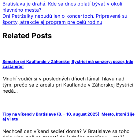
Bratislava je drahá. Kde sa dnes oplatí bývať v okolí
hlavného mesta?
Dni Petržalky nebudú len o koncertoch. Pripravené sú
športy, atrakcie aj program pre celú rodinu
Related Posts
Semafor pri Kauflande v Záhorskej Bystrici má senzory: pozor, kde
zastanete!
Mnohí vodiči si v posledných dňoch lámali hlavu nad
tým, prečo sa z areálu pri Kauflande v Záhorskej Bystrici
nedá…
Tipy na víkend v Bratislave (8. – 10. august 2025): Mesto, ktoré žije
aj v lete
Nechceš cez víkend sedieť doma? V Bratislave sa toho