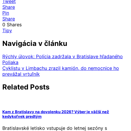
Tweet
Share
Pin
Share
0
Shares
Tipy
Navigácia v článku
Rýchly úlovok: Polícia zadržala v Bratislave hľadaného
Poliaka
Cyklistu v Limbachu zrazil kamión, do nemocnice ho
prevážal vrtuľník
Related Posts
Kam z Bratislavy na dovolenku 2026? Výber je väčší než
kedykoľvek predtým
Bratislavské letisko vstupuje do letnej sezóny s