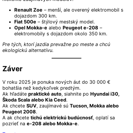
Renault Zoe
– menší, ale overený elektromobil s
dojazdom 300 km.
Fiat 500e
– štýlový mestský model.
Opel Mokka-e
alebo
Peugeot e-208
–
elektromobily s dojazdom okolo 350 km.
Pre tých, ktorí jazdia prevažne po meste a chcú
ekologickú alternatívu.
Záver
V roku 2025 je ponuka nových áut do 30 000 €
bohatšia než kedykoľvek predtým.
Ak hľadáte
praktické auto
, siahnite po
Hyundai i30,
Škoda Scala alebo Kia Ceed
.
Ak chcete
SUV
, zaujímavé sú
Tucson, Mokka alebo
Peugeot 2008
.
A ak chcete
tichú elektrickú budúcnosť
, oplatí sa
pozrieť na
e-208 alebo Mokka-e
.