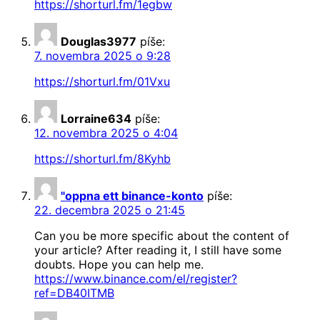
https://shorturl.fm/1egbw
Douglas3977
píše:
7. novembra 2025 o 9:28
https://shorturl.fm/01Vxu
Lorraine634
píše:
12. novembra 2025 o 4:04
https://shorturl.fm/8Kyhb
"oppna ett binance-konto
píše:
22. decembra 2025 o 21:45
Can you be more specific about the content of
your article? After reading it, I still have some
doubts. Hope you can help me.
https://www.binance.com/el/register?
ref=DB40ITMB