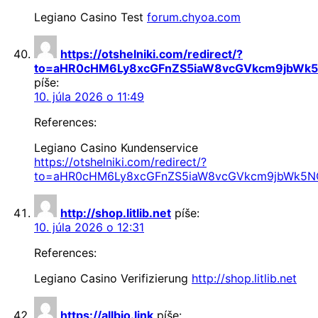
Legiano Casino Test
forum.chyoa.com
https://otshelniki.com/redirect/?
to=aHR0cHM6Ly8xcGFnZS5iaW8vcGVkcm9jbWk
píše:
10. júla 2026 o 11:49
References:
Legiano Casino Kundenservice
https://otshelniki.com/redirect/?
to=aHR0cHM6Ly8xcGFnZS5iaW8vcGVkcm9jbWk5N
http://shop.litlib.net
píše:
10. júla 2026 o 12:31
References:
Legiano Casino Verifizierung
http://shop.litlib.net
https://allbio.link
píše: