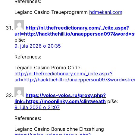
References:
Legiano Casino Treueprogramm
hdmekani.com
http://nl.thefreedictionary.com/_/cite.aspx?
url=http://hackthehill.io/unaepperson097&word=
píše:
9. júla 2026 o 20:35
References:
Legiano Casino Promo Code
http://nl.thefreedictionary.com/_/cite.aspx?
url=http://hackthehill.io/unaepperson097&word=str
https://volos-volos.ru/proxy.php?
link=https://moonlinky.com/clintweath
píše:
9. júla 2026 o 21:07
References:
Legiano Casino Bonus ohne Einzahlung
https://volos-volos.ru/proxy.php?