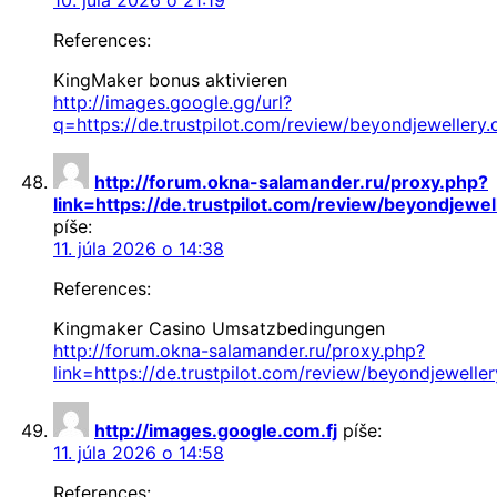
References:
KingMaker bonus aktivieren
http://images.google.gg/url?
q=https://de.trustpilot.com/review/beyondjewellery.
http://forum.okna-salamander.ru/proxy.php?
link=https://de.trustpilot.com/review/beyondjewel
píše:
11. júla 2026 o 14:38
References:
Kingmaker Casino Umsatzbedingungen
http://forum.okna-salamander.ru/proxy.php?
link=https://de.trustpilot.com/review/beyondjeweller
http://images.google.com.fj
píše:
11. júla 2026 o 14:58
References: