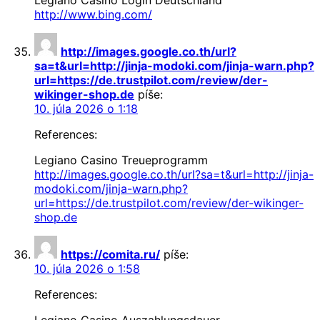
http://www.bing.com/
http://images.google.co.th/url?
sa=t&url=http://jinja-modoki.com/jinja-warn.php?
url=https://de.trustpilot.com/review/der-
wikinger-shop.de
píše:
10. júla 2026 o 1:18
References:
Legiano Casino Treueprogramm
http://images.google.co.th/url?sa=t&url=http://jinja-
modoki.com/jinja-warn.php?
url=https://de.trustpilot.com/review/der-wikinger-
shop.de
https://comita.ru/
píše:
10. júla 2026 o 1:58
References:
Legiano Casino Auszahlungsdauer