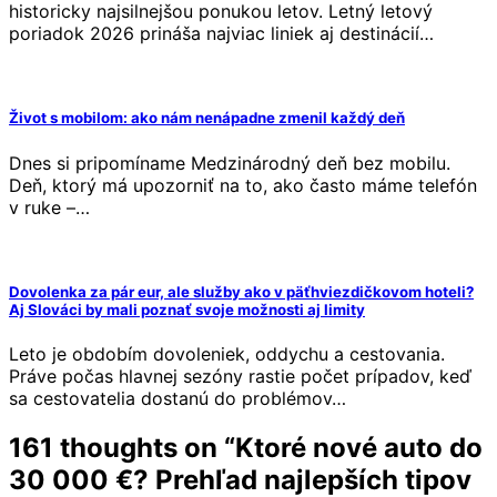
historicky najsilnejšou ponukou letov. Letný letový
poriadok 2026 prináša najviac liniek aj destinácií…
Život s mobilom: ako nám nenápadne zmenil každý deň
Dnes si pripomíname Medzinárodný deň bez mobilu.
Deň, ktorý má upozorniť na to, ako často máme telefón
v ruke –…
Dovolenka za pár eur, ale služby ako v päťhviezdičkovom hoteli?
Aj Slováci by mali poznať svoje možnosti aj limity
Leto je obdobím dovoleniek, oddychu a cestovania.
Práve počas hlavnej sezóny rastie počet prípadov, keď
sa cestovatelia dostanú do problémov…
161 thoughts on “
Ktoré nové auto do
30 000 €? Prehľad najlepších tipov