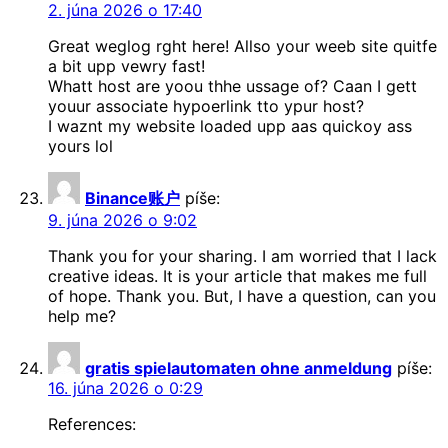
2. júna 2026 o 17:40
Great weglog rght here! Allso your weeb site quitfe
a bit upp vewry fast!
Whatt host are yoou thhe ussage of? Caan I gett
youur associate hypoerlink tto ypur host?
I waznt my website loaded upp aas quickoy ass
yours lol
Binance账户
píše:
9. júna 2026 o 9:02
Thank you for your sharing. I am worried that I lack
creative ideas. It is your article that makes me full
of hope. Thank you. But, I have a question, can you
help me?
gratis spielautomaten ohne anmeldung
píše:
16. júna 2026 o 0:29
References: