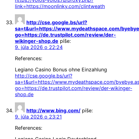
link=https://moonlinky.com/clintweath
http://cse.google.bs/url?
sa=t&url=https://www.mydeathspace.com/byebye
go=https://de.trustpilot.com/review/der-
wikinger-shop.de
píše:
9. júla 2026 o 22:24
References:
Legiano Casino Bonus ohne Einzahlung
http://cse.google.bs/url?
sa=t&url=https://www.mydeathspace.com/byebye.a
go=https://de.trustpilot.com/review/der-wikinger-
shop.de
http://www.bing.com/
píše:
9. júla 2026 o 23:21
References:
Legiano Casino Login Deutschland