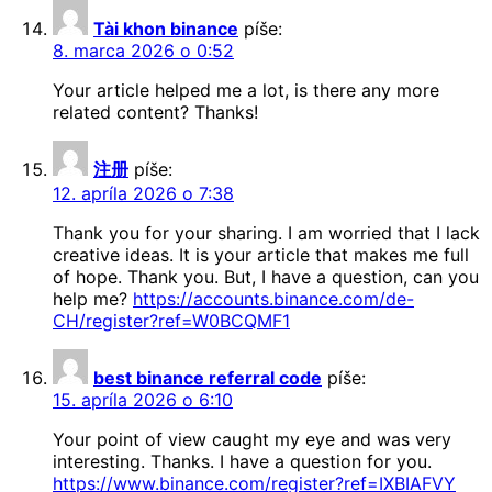
Tài khon binance
píše:
8. marca 2026 o 0:52
Your article helped me a lot, is there any more
related content? Thanks!
注册
píše:
12. apríla 2026 o 7:38
Thank you for your sharing. I am worried that I lack
creative ideas. It is your article that makes me full
of hope. Thank you. But, I have a question, can you
help me?
https://accounts.binance.com/de-
CH/register?ref=W0BCQMF1
best binance referral code
píše:
15. apríla 2026 o 6:10
Your point of view caught my eye and was very
interesting. Thanks. I have a question for you.
https://www.binance.com/register?ref=IXBIAFVY