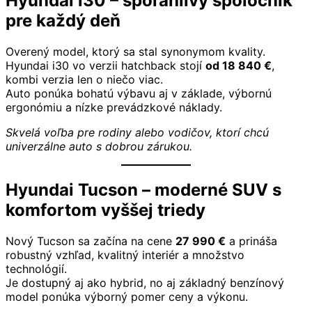
Hyundai i30 – spoľahlivý spoločník
pre každý deň
Overený model, ktorý sa stal synonymom kvality.
Hyundai i30 vo verzii hatchback stojí
od 18 840 €
,
kombi verzia len o niečo viac.
Auto ponúka bohatú výbavu aj v základe, výbornú
ergonómiu a nízke prevádzkové náklady.
Skvelá voľba pre rodiny alebo vodičov, ktorí chcú
univerzálne auto s dobrou zárukou.
Hyundai Tucson – moderné SUV s
komfortom vyššej triedy
Nový Tucson sa začína na cene
27 990 €
a prináša
robustný vzhľad, kvalitný interiér a množstvo
technológií.
Je dostupný aj ako hybrid, no aj základný benzínový
model ponúka výborný pomer ceny a výkonu.