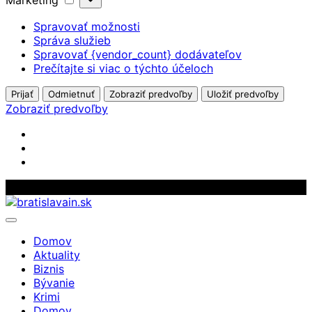
Marketing
Spravovať možnosti
Správa služieb
Spravovať {vendor_count} dodávateľov
Prečítajte si viac o týchto účeloch
Prijať
Odmietnuť
Zobraziť predvoľby
Uložiť predvoľby
Zobraziť predvoľby
Skip
to
content
Domov
Aktuality
Biznis
Bývanie
Krimi
Domov