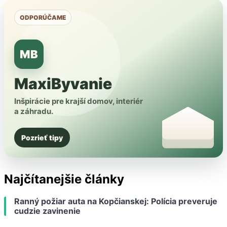
ODPORÚČAME
MB
MaxiByvanie
Inšpirácie pre krajší domov, interiér
a záhradu.
Pozrieť tipy
Najčítanejšie články
Ranný požiar auta na Kopčianskej: Polícia preveruje
cudzie zavinenie