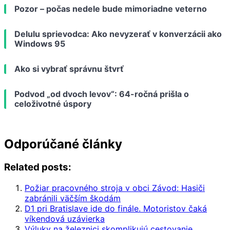
Pozor – počas nedele bude mimoriadne veterno
Delulu sprievodca: Ako nevyzerať v konverzácii ako
Windows 95
Ako si vybrať správnu štvrť
Podvod „od dvoch levov“: 64-ročná prišla o
celoživotné úspory
Odporúčané články
Related posts:
Požiar pracovného stroja v obci Závod: Hasiči
zabránili väčším škodám
D1 pri Bratislave ide do finále. Motoristov čaká
víkendová uzávierka
Výluky na železnici skomplikujú cestovanie.