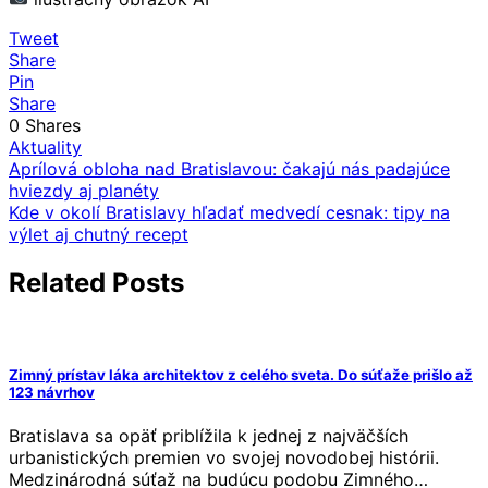
Tweet
Share
Pin
Share
0
Shares
Aktuality
Navigácia
Aprílová obloha nad Bratislavou: čakajú nás padajúce
hviezdy aj planéty
v
Kde v okolí Bratislavy hľadať medvedí cesnak: tipy na
článku
výlet aj chutný recept
Related Posts
Zimný prístav láka architektov z celého sveta. Do súťaže prišlo až
123 návrhov
Bratislava sa opäť priblížila k jednej z najväčších
urbanistických premien vo svojej novodobej histórii.
Medzinárodná súťaž na budúcu podobu Zimného…