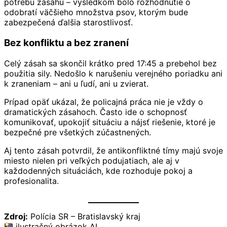
potrebu zásahu – výsledkom bolo rozhodnutie o
odobratí väčšieho množstva psov, ktorým bude
zabezpečená ďalšia starostlivosť.
Bez konfliktu a bez zranení
Celý zásah sa skončil krátko pred 17:45 a prebehol bez
použitia sily. Nedošlo k narušeniu verejného poriadku ani
k zraneniam – ani u ľudí, ani u zvierat.
Prípad opäť ukázal, že policajná práca nie je vždy o
dramatických zásahoch. Často ide o schopnosť
komunikovať, upokojiť situáciu a nájsť riešenie, ktoré je
bezpečné pre všetkých zúčastnených.
Aj tento zásah potvrdil, že antikonfliktné tímy majú svoje
miesto nielen pri veľkých podujatiach, ale aj v
každodenných situáciách, kde rozhoduje pokoj a
profesionalita.
Zdroj:
Polícia SR – Bratislavský kraj
ilustračný obrázok AI