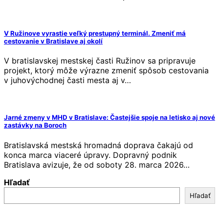
V Ružinove vyrastie veľký prestupný terminál. Zmeniť má
cestovanie v Bratislave aj okolí
V bratislavskej mestskej časti Ružinov sa pripravuje
projekt, ktorý môže výrazne zmeniť spôsob cestovania
v juhovýchodnej časti mesta aj v…
Jarné zmeny v MHD v Bratislave: Častejšie spoje na letisko aj nové
zastávky na Boroch
Bratislavská mestská hromadná doprava čakajú od
konca marca viaceré úpravy. Dopravný podnik
Bratislava avizuje, že od soboty 28. marca 2026…
Hľadať
Hľadať