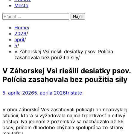
Mesto
Hľadať:
Home
2026
apríl
5
V Záhorskej Vsi riešili desiatky psov. Polícia
zasahovala bez použitia sily
V Záhorskej Vsi riešili desiatky psov.
Polícia zasahovala bez použitia sily
5. apríla 2026
5. apríla 2026
tristate
V obci Záhorská Ves zasahovali policajti pri neobvyklej
situácii, ktorá si vyžadovala najmä trpezlivosť a citlivý
prístup. Na jednom z pozemkov sa nachádzalo až 56
psov, pričom dlhodobo chýbala spolupráca zo strany
majiteľky.