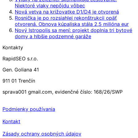
Niektoré vlaky nepôjdu vôbec
Nová vetva na križovatke D1/D4 je otvorená
Rosnička je po rozsiahlej rekonštrukcii opäť
otvorená. Obnova kúpaliska stála 2,5 milióna eur
Nový Istropolis sa mení: projekt doplnia tri bytové
domy a hlbšie podzemné garáže
Kontakty
RapidSEO s.r.o.
Gen. Goliana 41
911 01 Trenčín
sprava001 gmail.com, evidenčné číslo: 168/26/SWP
Podmienky používania
Kontakt
Zásady ochrany osobných údajov