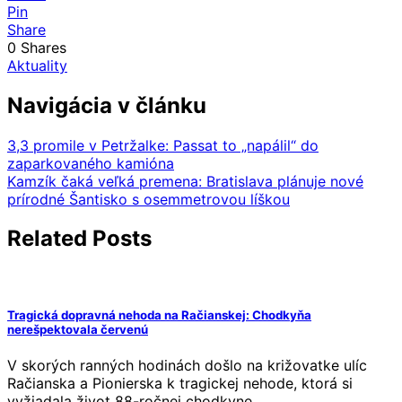
Pin
Share
0
Shares
Aktuality
Navigácia v článku
3,3 promile v Petržalke: Passat to „napálil“ do
zaparkovaného kamióna
Kamzík čaká veľká premena: Bratislava plánuje nové
prírodné Šantisko s osemmetrovou líškou
Related Posts
Tragická dopravná nehoda na Račianskej: Chodkyňa
nerešpektovala červenú
V skorých ranných hodinách došlo na križovatke ulíc
Račianska a Pionierska k tragickej nehode, ktorá si
vyžiadala život 88-ročnej chodkyne.…