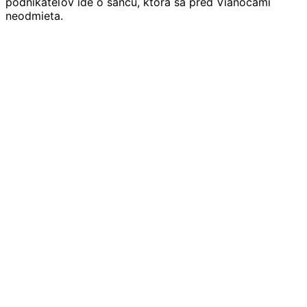
podnikateľov ide o šancu, ktorá sa pred Vianocami
neodmieta.