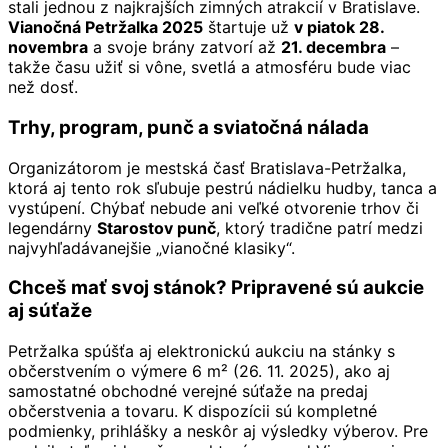
stali jednou z najkrajších zimných atrakcií v Bratislave.
Vianočná Petržalka 2025
štartuje už
v piatok 28.
novembra
a svoje brány zatvorí až
21. decembra
–
takže času užiť si vône, svetlá a atmosféru bude viac
než dosť.
Trhy, program, punč a sviatočná nálada
Organizátorom je mestská časť Bratislava-Petržalka,
ktorá aj tento rok sľubuje pestrú nádielku hudby, tanca a
vystúpení. Chýbať nebude ani veľké otvorenie trhov či
legendárny
Starostov punč
, ktorý tradične patrí medzi
najvyhľadávanejšie „vianočné klasiky“.
Chceš mať svoj stánok? Pripravené sú aukcie
aj súťaže
Petržalka spúšťa aj elektronickú aukciu na stánky s
občerstvením o výmere 6 m² (26. 11. 2025), ako aj
samostatné obchodné verejné súťaže na predaj
občerstvenia a tovaru. K dispozícii sú kompletné
podmienky, prihlášky a neskôr aj výsledky výberov. Pre