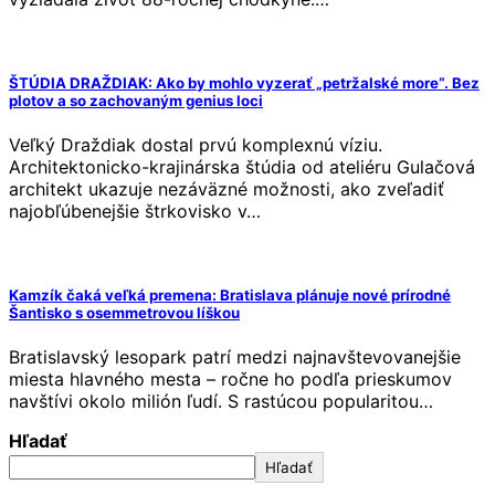
ŠTÚDIA DRAŽDIAK: Ako by mohlo vyzerať „petržalské more“. Bez
plotov a so zachovaným genius loci
Veľký Draždiak dostal prvú komplexnú víziu.
Architektonicko-krajinárska štúdia od ateliéru Gulačová
architekt ukazuje nezáväzné možnosti, ako zveľadiť
najobľúbenejšie štrkovisko v…
Kamzík čaká veľká premena: Bratislava plánuje nové prírodné
Šantisko s osemmetrovou líškou
Bratislavský lesopark patrí medzi najnavštevovanejšie
miesta hlavného mesta – ročne ho podľa prieskumov
navštívi okolo milión ľudí. S rastúcou popularitou…
Hľadať
Hľadať