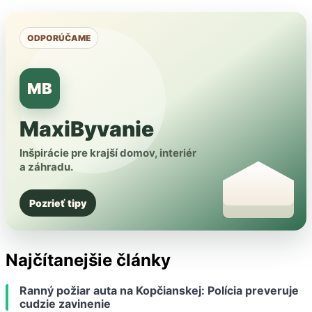
ODPORÚČAME
MB
MaxiByvanie
Inšpirácie pre krajší domov, interiér
a záhradu.
Pozrieť tipy
Najčítanejšie články
Ranný požiar auta na Kopčianskej: Polícia preveruje
cudzie zavinenie