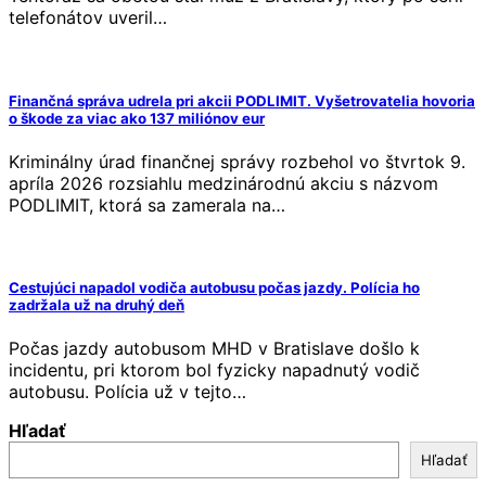
telefonátov uveril…
Finančná správa udrela pri akcii PODLIMIT. Vyšetrovatelia hovoria
o škode za viac ako 137 miliónov eur
Kriminálny úrad finančnej správy rozbehol vo štvrtok 9.
apríla 2026 rozsiahlu medzinárodnú akciu s názvom
PODLIMIT, ktorá sa zamerala na…
Cestujúci napadol vodiča autobusu počas jazdy. Polícia ho
zadržala už na druhý deň
Počas jazdy autobusom MHD v Bratislave došlo k
incidentu, pri ktorom bol fyzicky napadnutý vodič
autobusu. Polícia už v tejto…
Hľadať
Hľadať