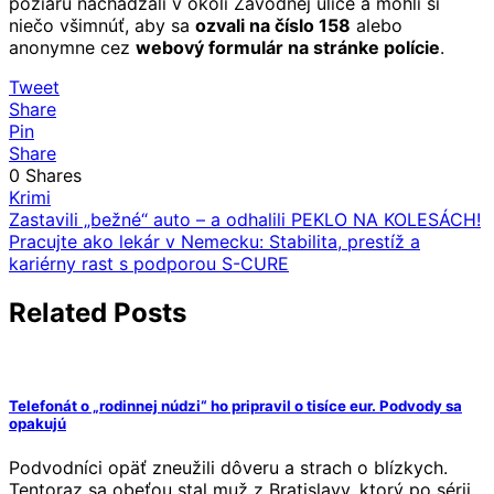
požiaru nachádzali v okolí Závodnej ulice a mohli si
niečo všimnúť, aby sa
ozvali na číslo 158
alebo
anonymne cez
webový formulár na stránke polície
.
Tweet
Share
Pin
Share
0
Shares
Krimi
Navigácia
Zastavili „bežné“ auto – a odhalili PEKLO NA KOLESÁCH!
Pracujte ako lekár v Nemecku: Stabilita, prestíž a
v
kariérny rast s podporou S-CURE
článku
Related Posts
Telefonát o „rodinnej núdzi“ ho pripravil o tisíce eur. Podvody sa
opakujú
Podvodníci opäť zneužili dôveru a strach o blízkych.
Tentoraz sa obeťou stal muž z Bratislavy, ktorý po sérii