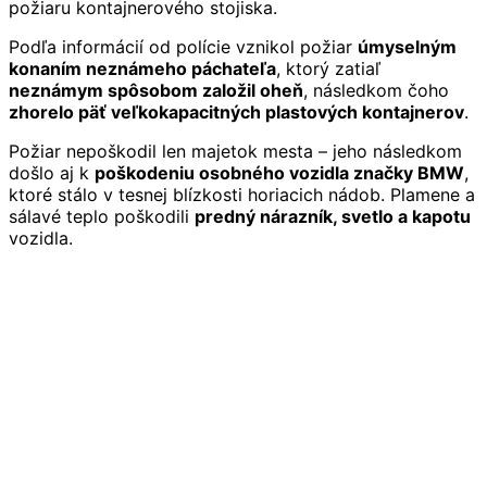
požiaru kontajnerového stojiska.
Podľa informácií od polície vznikol požiar
úmyselným
konaním neznámeho páchateľa
, ktorý zatiaľ
neznámym spôsobom založil oheň
, následkom čoho
zhorelo päť veľkokapacitných plastových kontajnerov
.
Požiar nepoškodil len majetok mesta – jeho následkom
došlo aj k
poškodeniu osobného vozidla značky BMW
,
ktoré stálo v tesnej blízkosti horiacich nádob. Plamene a
sálavé teplo poškodili
predný nárazník, svetlo a kapotu
vozidla.