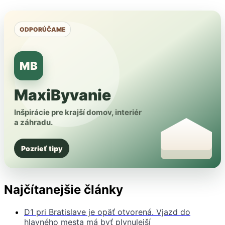
ODPORÚČAME
MB
MaxiByvanie
Inšpirácie pre krajší domov, interiér
a záhradu.
Pozrieť tipy
Najčítanejšie články
D1 pri Bratislave je opäť otvorená. Vjazd do
hlavného mesta má byť plynulejší