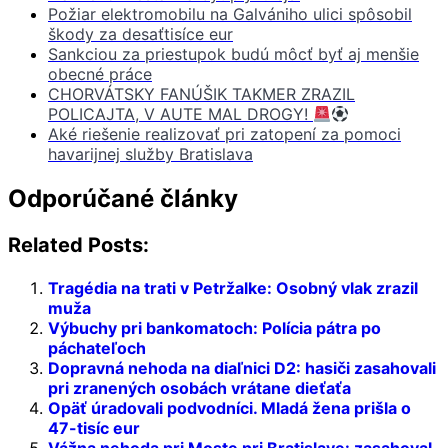
Požiar elektromobilu na Galvániho ulici spôsobil
škody za desaťtisíce eur
Sankciou za priestupok budú môcť byť aj menšie
obecné práce
CHORVÁTSKY FANÚŠIK TAKMER ZRAZIL
POLICAJTA, V AUTE MAL DROGY!
Aké riešenie realizovať pri zatopení za pomoci
havarijnej služby Bratislava
Odporúčané články
Related Posts:
Tragédia na trati v Petržalke: Osobný vlak zrazil
muža
Výbuchy pri bankomatoch: Polícia pátra po
páchateľoch
Dopravná nehoda na diaľnici D2: hasiči zasahovali
pri zranených osobách vrátane dieťaťa
Opäť úradovali podvodníci. Mladá žena prišla o
47-tisíc eur
Vážna nehoda pri Moste pri Bratislave: zasahoval