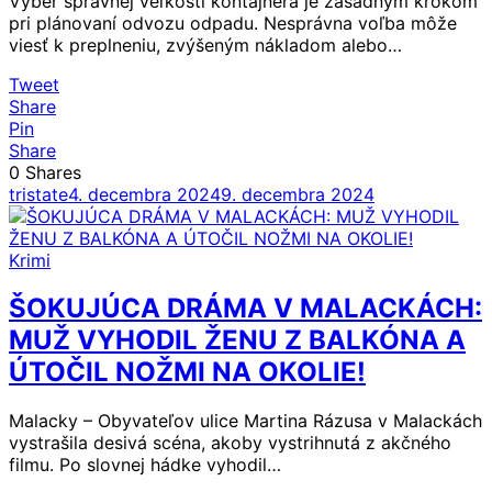
Výber správnej veľkosti kontajnera je zásadným krokom
pri plánovaní odvozu odpadu. Nesprávna voľba môže
viesť k preplneniu, zvýšeným nákladom alebo…
Tweet
Share
Pin
Share
0
Shares
tristate
4. decembra 2024
9. decembra 2024
Krimi
ŠOKUJÚCA DRÁMA V MALACKÁCH:
MUŽ VYHODIL ŽENU Z BALKÓNA A
ÚTOČIL NOŽMI NA OKOLIE!
Malacky – Obyvateľov ulice Martina Rázusa v Malackách
vystrašila desivá scéna, akoby vystrihnutá z akčného
filmu. Po slovnej hádke vyhodil…