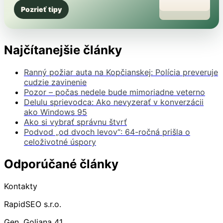
Pozrieť tipy
Najčítanejšie články
Ranný požiar auta na Kopčianskej: Polícia preveruje
cudzie zavinenie
Pozor – počas nedele bude mimoriadne veterno
Delulu sprievodca: Ako nevyzerať v konverzácii
ako Windows 95
Ako si vybrať správnu štvrť
Podvod „od dvoch levov“: 64-ročná prišla o
celoživotné úspory
Odporúčané články
Kontakty
RapidSEO s.r.o.
Gen. Goliana 41