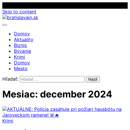
Skip to content
Domov
Aktuality
Biznis
Bývanie
Krimi
Domov
Mesto
Hľadať:
Mesiac:
december 2024
Krimi