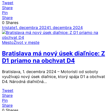
Tweet
Share
Pin
Share
0
Shares
tristate
1. decembra 2024
1. decembra 2024
Mesto
Život v meste
Bratislava má nový úsek diaľnice: Z
D1 priamo na obchvat D4
Bratislava, 1. decembra 2024 – Motoristi od soboty
využívajú nový úsek diaľnice, ktorý spája D1 a obchvat
D4. Národná diaľničná…
Tweet
Share
Pin
Share
0
Shares