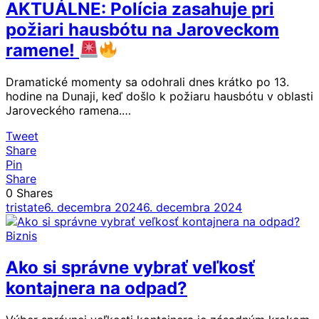
AKTUÁLNE: Polícia zasahuje pri
požiari hausbótu na Jaroveckom
ramene!
Dramatické momenty sa odohrali dnes krátko po 13.
hodine na Dunaji, keď došlo k požiaru hausbótu v oblasti
Jaroveckého ramena.…
Tweet
Share
Pin
Share
0
Shares
tristate
6. decembra 2024
6. decembra 2024
Biznis
Ako si správne vybrať veľkosť
kontajnera na odpad?