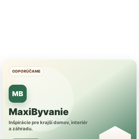
ODPORÚČAME
MB
MaxiByvanie
Inšpirácie pre krajší domov, interiér
a záhradu.