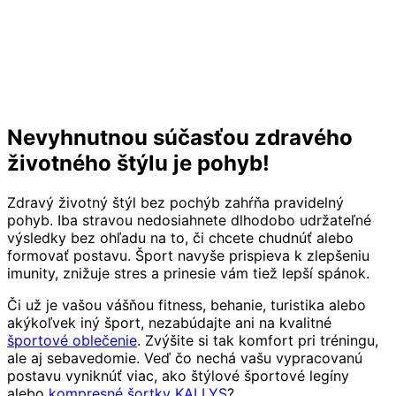
Nevyhnutnou súčasťou zdravého
životného štýlu je pohyb!
Zdravý životný štýl bez pochýb zahŕňa pravidelný
pohyb. Iba stravou nedosiahnete dlhodobo udržateľné
výsledky bez ohľadu na to, či chcete chudnúť alebo
formovať postavu. Šport navyše prispieva k zlepšeniu
imunity, znižuje stres a prinesie vám tiež lepší spánok.
Či už je vašou vášňou fitness, behanie, turistika alebo
akýkoľvek iný šport, nezabúdajte ani na kvalitné
športové oblečenie
. Zvýšite si tak komfort pri tréningu,
ale aj sebavedomie. Veď čo nechá vašu vypracovanú
postavu vyniknúť viac, ako štýlové športové legíny
alebo
kompresné šortky KALLYS
?