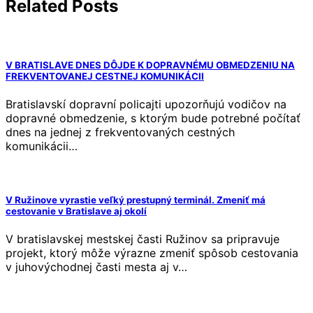
Related Posts
V BRATISLAVE DNES DÔJDE K DOPRAVNÉMU OBMEDZENIU NA
FREKVENTOVANEJ CESTNEJ KOMUNIKÁCII
Bratislavskí dopravní policajti upozorňujú vodičov na
dopravné obmedzenie, s ktorým bude potrebné počítať
dnes na jednej z frekventovaných cestných
komunikácii…
V Ružinove vyrastie veľký prestupný terminál. Zmeniť má
cestovanie v Bratislave aj okolí
V bratislavskej mestskej časti Ružinov sa pripravuje
projekt, ktorý môže výrazne zmeniť spôsob cestovania
v juhovýchodnej časti mesta aj v…