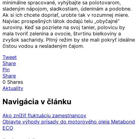
minimálne spracované, vyhýbajte sa polotovarom,
sladeným nápojom, sladkostiam, údeninám a podobne.
Ak si ich chcete dopriať, urobte tak v rozumnej miere.
Najviac prospešných látok dodajú telu „obyčajné“
suroviny. Keď sa pozriete na svoj tanier, polovicu by
mala tvoriť zelenina a ovocie, štvrtinu bielkoviny a
zvyšok sacharidy. Pitný režim by ste mali pokryť ideálne
čistou vodou a nesladeným čajom.
Tweet
Share
Pin
Share
0
Shares
Aktuality
Navigácia v článku
Ako znížiť fluktuáciu zamestnancov
Objavte výhody prísady do motorového oleja Metabond
ECO