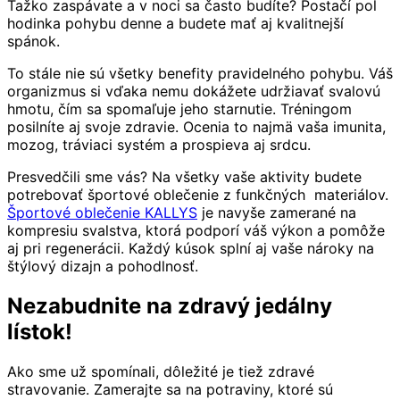
Ťažko zaspávate a v noci sa často budíte? Postačí pol
hodinka pohybu denne a budete mať aj kvalitnejší
spánok.
To stále nie sú všetky benefity pravidelného pohybu. Váš
organizmus si vďaka nemu dokážete udržiavať svalovú
hmotu, čím sa spomaľuje jeho starnutie. Tréningom
posilníte aj svoje zdravie. Ocenia to najmä vaša imunita,
mozog, tráviaci systém a prospieva aj srdcu.
Presvedčili sme vás? Na všetky vaše aktivity budete
potrebovať športové oblečenie z funkčných materiálov.
Športové oblečenie KALLYS
je navyše zamerané na
kompresiu svalstva, ktorá podporí váš výkon a pomôže
aj pri regenerácii. Každý kúsok splní aj vaše nároky na
štýlový dizajn a pohodlnosť.
Nezabudnite na zdravý jedálny
lístok!
Ako sme už spomínali, dôležité je tiež zdravé
stravovanie. Zamerajte sa na potraviny, ktoré sú