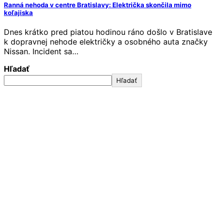
Ranná nehoda v centre Bratislavy: Električka skončila mimo
koľajiska
Dnes krátko pred piatou hodinou ráno došlo v Bratislave
k dopravnej nehode električky a osobného auta značky
Nissan. Incident sa…
Hľadať
Hľadať