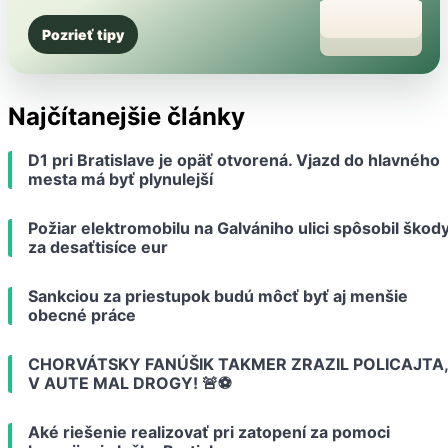
Pozrieť tipy
Najčítanejšie články
D1 pri Bratislave je opäť otvorená. Vjazd do hlavného
mesta má byť plynulejší
Požiar elektromobilu na Galvániho ulici spôsobil škod
za desaťtisíce eur
Sankciou za priestupok budú môcť byť aj menšie
obecné práce
CHORVÁTSKY FANÚŠIK TAKMER ZRAZIL POLICAJTA,
V AUTE MAL DROGY! 🚨⚽️
Aké riešenie realizovať pri zatopení za pomoci