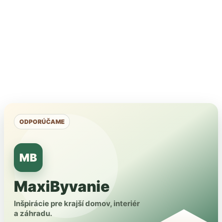
ODPORÚČAME
MB
MaxiByvanie
Inšpirácie pre krajší domov, interiér
a záhradu.