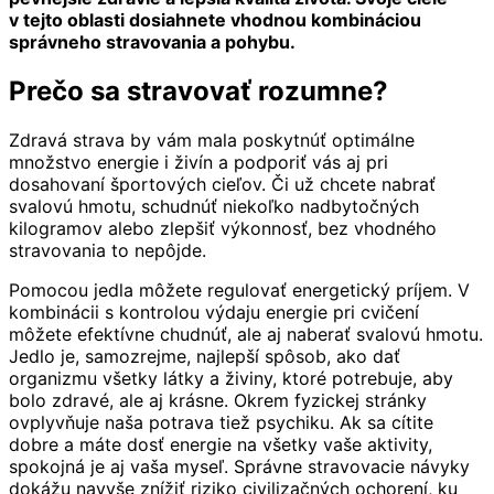
v tejto oblasti dosiahnete vhodnou kombináciou
správneho stravovania a pohybu.
Prečo sa stravovať rozumne?
Zdravá strava by vám mala poskytnúť optimálne
množstvo energie i živín a podporiť vás aj pri
dosahovaní športových cieľov. Či už chcete nabrať
svalovú hmotu, schudnúť niekoľko nadbytočných
kilogramov alebo zlepšiť výkonnosť, bez vhodného
stravovania to nepôjde.
Pomocou jedla môžete regulovať energetický príjem. V
kombinácii s kontrolou výdaju energie pri cvičení
môžete efektívne chudnúť, ale aj naberať svalovú hmotu.
Jedlo je, samozrejme, najlepší spôsob, ako dať
organizmu všetky látky a živiny, ktoré potrebuje, aby
bolo zdravé, ale aj krásne. Okrem fyzickej stránky
ovplyvňuje naša potrava tiež psychiku. Ak sa cítite
dobre a máte dosť energie na všetky vaše aktivity,
spokojná je aj vaša myseľ. Správne stravovacie návyky
dokážu navyše znížiť riziko civilizačných ochorení, ku