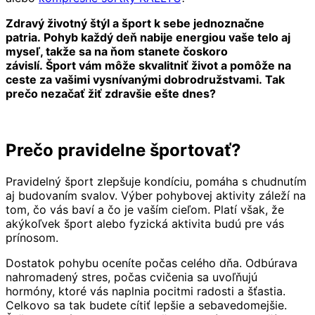
Zdravý životný štýl a šport k sebe jednoznačne
patria. Pohyb každý deň nabije energiou vaše telo aj
myseľ, takže sa na ňom stanete čoskoro
závislí. Šport vám môže skvalitniť život a pomôže na
ceste za vašimi vysnívanými dobrodružstvami. Tak
prečo nezačať žiť zdravšie ešte dnes?
Prečo pravidelne športovať?
Pravidelný šport zlepšuje kondíciu, pomáha s chudnutím
aj budovaním svalov. Výber pohybovej aktivity záleží na
tom, čo vás baví a čo je vaším cieľom. Platí však, že
akýkoľvek šport alebo fyzická aktivita budú pre vás
prínosom.
Dostatok pohybu oceníte počas celého dňa. Odbúrava
nahromadený stres, počas cvičenia sa uvoľňujú
hormóny, ktoré vás naplnia pocitmi radosti a šťastia.
Celkovo sa tak budete cítiť lepšie a sebavedomejšie.