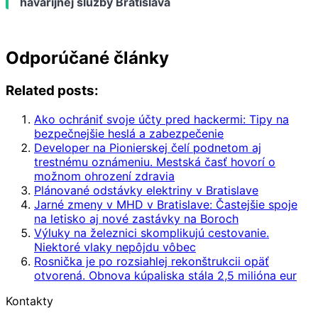
havarijnej služby Bratislava
Odporúčané články
Related posts:
Ako ochrániť svoje účty pred hackermi: Tipy na
bezpečnejšie heslá a zabezpečenie
Developer na Pionierskej čelí podnetom aj
trestnému oznámeniu. Mestská časť hovorí o
možnom ohrození zdravia
Plánované odstávky elektriny v Bratislave
Jarné zmeny v MHD v Bratislave: Častejšie spoje
na letisko aj nové zastávky na Boroch
Výluky na železnici skomplikujú cestovanie.
Niektoré vlaky nepôjdu vôbec
Rosnička je po rozsiahlej rekonštrukcii opäť
otvorená. Obnova kúpaliska stála 2,5 milióna eur
Kontakty