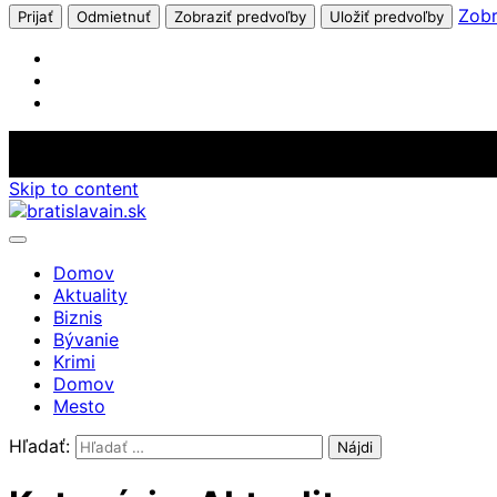
Zobr
Prijať
Odmietnuť
Zobraziť predvoľby
Uložiť predvoľby
Skip to content
Domov
Aktuality
Biznis
Bývanie
Krimi
Domov
Mesto
Hľadať: