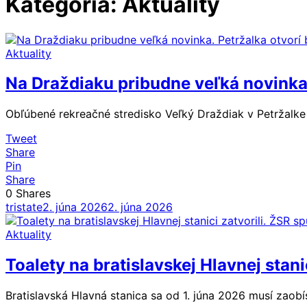
Kategória:
Aktuality
Aktuality
Na Draždiaku pribudne veľká novinka.
Obľúbené rekreačné stredisko Veľký Draždiak v Petržalke
Tweet
Share
Pin
Share
0
Shares
tristate
2. júna 2026
2. júna 2026
Aktuality
Toalety na bratislavskej Hlavnej stani
Bratislavská Hlavná stanica sa od 1. júna 2026 musí zaob