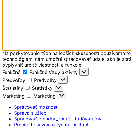
Na poskytovanie tých najlepších skúseností používame tec
technológiami nám umožní spracovávať údaje, ako je správ
ovplyvniť určité vlastnosti a funkcie.
Funkčné
Funkčné
Vždy aktívny
Predvoľby
Predvoľby
Štatistiky
Štatistiky
Marketing
Marketing
Spravovať možnosti
Správa služieb
Spravovať {vendor_count} dodávateľov
Prečítajte si viac o týchto účeloch