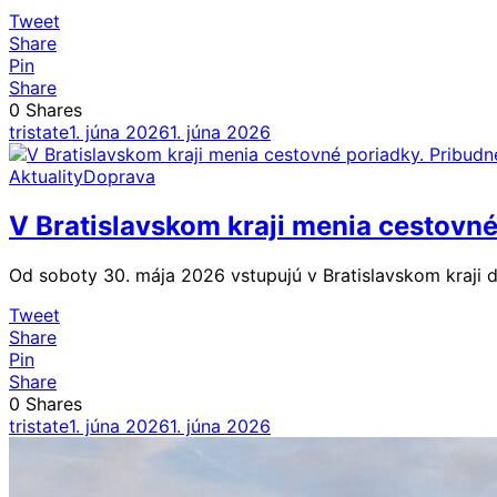
Tweet
Share
Pin
Share
0
Shares
tristate
1. júna 2026
1. júna 2026
Aktuality
Doprava
V Bratislavskom kraji menia cestovné
Od soboty 30. mája 2026 vstupujú v Bratislavskom kraji 
Tweet
Share
Pin
Share
0
Shares
tristate
1. júna 2026
1. júna 2026