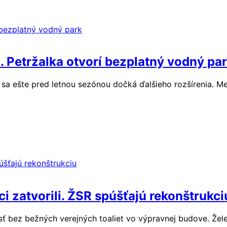
 Petržalka otvorí bezplatný vodný pa
 sa ešte pred letnou sezónou dočká ďalšieho rozšírenia. M
ci zatvorili. ŽSR spúšťajú rekonštrukci
ísť bez bežných verejných toaliet vo výpravnej budove. Žel