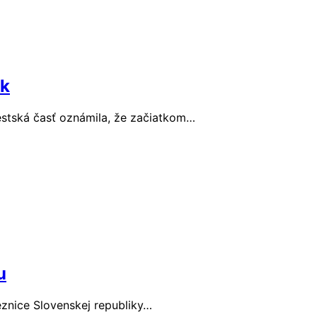
rk
estská časť oznámila, že začiatkom…
u
eznice Slovenskej republiky…